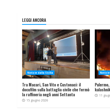
LEGGI ANCORA
Notizie dalla Sicilia
Notizie 
Tra Macari, San Vito e Custonaci: il
Palermo,
docufilm sulla battaglia civile che fermò
kalashnik
la raffineria negli anni Settanta
11 giug
15 giugno 2026