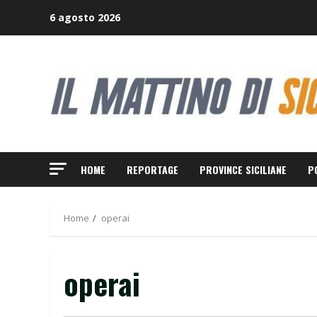
Skip
6 agosto 2026
to
content
HOME
REPORTAGE
PROVINCE SICILIANE
P
Home
operai
operai