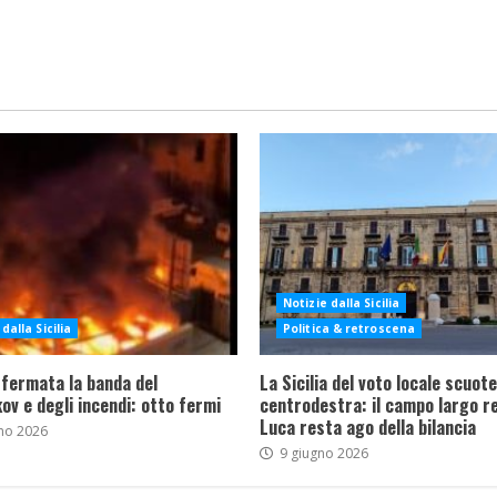
Notizie dalla Sicilia
dalla Sicilia
Politica & retroscena
 fermata la banda del
La Sicilia del voto locale scuote 
ov e degli incendi: otto fermi
centrodestra: il campo largo re
Luca resta ago della bilancia
no 2026
9 giugno 2026