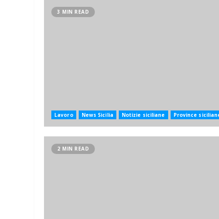
3 MIN READ
Lavoro
News Sicilia
Notizie siciliane
Province sicilian
2 MIN READ