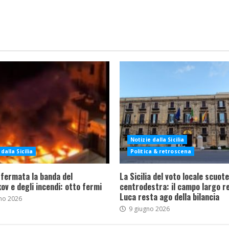
Notizie dalla Sicilia
dalla Sicilia
Politica & retroscena
 fermata la banda del
La Sicilia del voto locale scuote 
ov e degli incendi: otto fermi
centrodestra: il campo largo re
Luca resta ago della bilancia
no 2026
9 giugno 2026