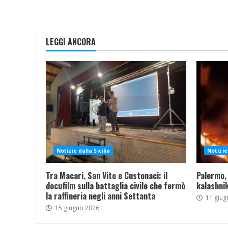
LEGGI ANCORA
Notizie dalla Sicilia
Notizie 
Tra Macari, San Vito e Custonaci: il
Palermo,
docufilm sulla battaglia civile che fermò
kalashnik
la raffineria negli anni Settanta
11 giug
15 giugno 2026