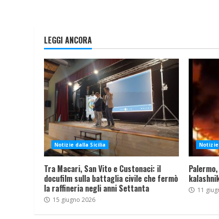
LEGGI ANCORA
Notizie dalla Sicilia
Notizie 
Tra Macari, San Vito e Custonaci: il
Palermo,
docufilm sulla battaglia civile che fermò
kalashnik
la raffineria negli anni Settanta
11 giug
15 giugno 2026