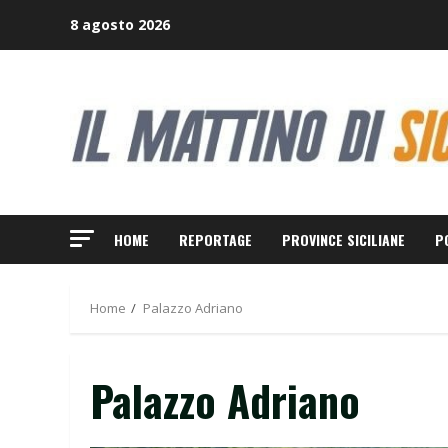
Skip
8 agosto 2026
to
content
HOME
REPORTAGE
PROVINCE SICILIANE
P
Home
Palazzo Adriano
Palazzo Adriano