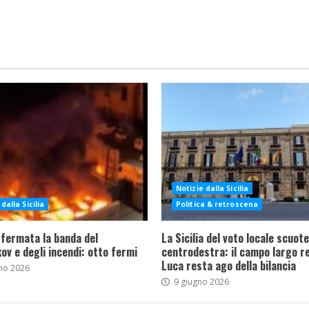
Notizie dalla Sicilia
dalla Sicilia
Politica & retroscena
 fermata la banda del
La Sicilia del voto locale scuote 
ov e degli incendi: otto fermi
centrodestra: il campo largo re
Luca resta ago della bilancia
no 2026
9 giugno 2026