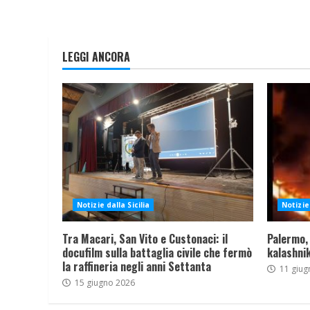
LEGGI ANCORA
Notizie dalla Sicilia
Notizie 
Tra Macari, San Vito e Custonaci: il
Palermo,
docufilm sulla battaglia civile che fermò
kalashnik
la raffineria negli anni Settanta
11 giug
15 giugno 2026