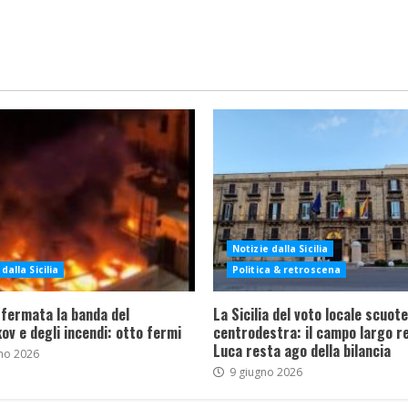
Notizie dalla Sicilia
dalla Sicilia
Politica & retroscena
 fermata la banda del
La Sicilia del voto locale scuote 
ov e degli incendi: otto fermi
centrodestra: il campo largo re
Luca resta ago della bilancia
no 2026
9 giugno 2026