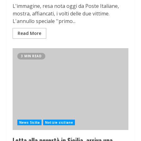
L'immagine, resa nota oggi da Poste Italiane,
mostra, affiancati, i volti delle due vittime.
L'annullo speciale ''primo...
Read More
3 MIN READ
News Sicilia
Notizie siciliane
Lotta alla povertà in Sicilia, arriva una