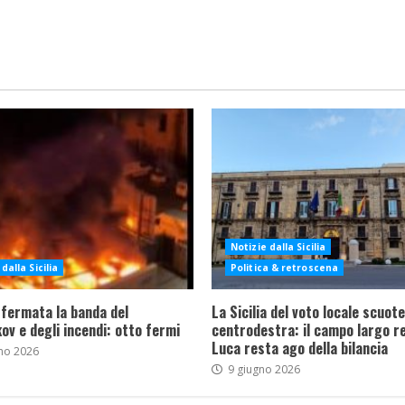
Notizie dalla Sicilia
dalla Sicilia
Politica & retroscena
 fermata la banda del
La Sicilia del voto locale scuote 
ov e degli incendi: otto fermi
centrodestra: il campo largo re
Luca resta ago della bilancia
no 2026
9 giugno 2026