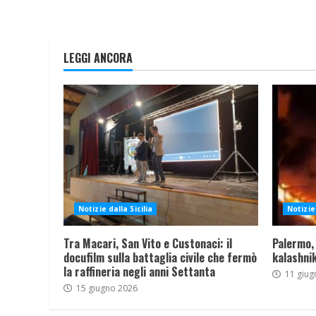
LEGGI ANCORA
Notizie dalla Sicilia
Notizie 
Tra Macari, San Vito e Custonaci: il
Palermo,
docufilm sulla battaglia civile che fermò
kalashnik
la raffineria negli anni Settanta
11 giug
15 giugno 2026