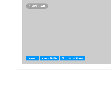
1 MIN READ
Lavoro
News Sicilia
Notizie siciliane