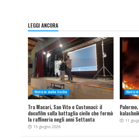
LEGGI ANCORA
Notizie dalla Sicilia
Notizie 
Tra Macari, San Vito e Custonaci: il
Palermo,
docufilm sulla battaglia civile che fermò
kalashnik
la raffineria negli anni Settanta
11 giug
15 giugno 2026