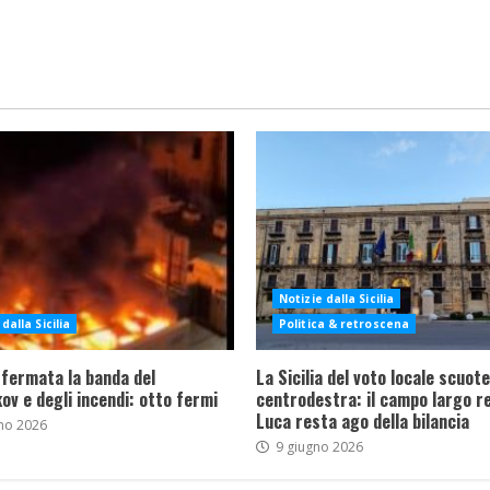
Notizie dalla Sicilia
dalla Sicilia
Politica & retroscena
 fermata la banda del
La Sicilia del voto locale scuote 
ov e degli incendi: otto fermi
centrodestra: il campo largo re
Luca resta ago della bilancia
no 2026
9 giugno 2026