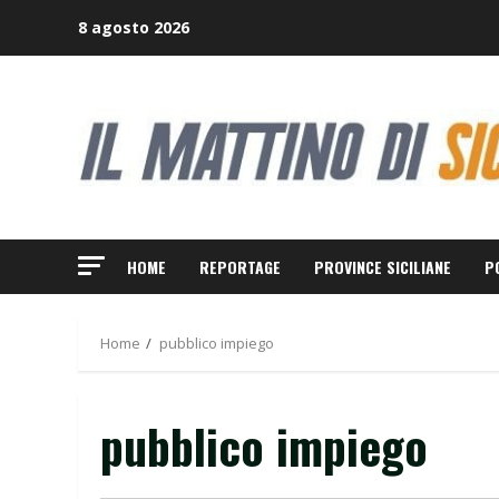
Skip
8 agosto 2026
to
content
HOME
REPORTAGE
PROVINCE SICILIANE
P
Home
pubblico impiego
pubblico impiego