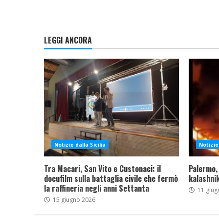
LEGGI ANCORA
Notizie dalla Sicilia
Notizie 
Tra Macari, San Vito e Custonaci: il
Palermo,
docufilm sulla battaglia civile che fermò
kalashnik
la raffineria negli anni Settanta
11 giug
15 giugno 2026