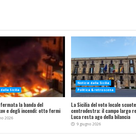
Notizie dalla Sicilia
dalla Sicilia
Politica & retroscena
 fermata la banda del
La Sicilia del voto locale scuote 
ov e degli incendi: otto fermi
centrodestra: il campo largo re
Luca resta ago della bilancia
no 2026
9 giugno 2026