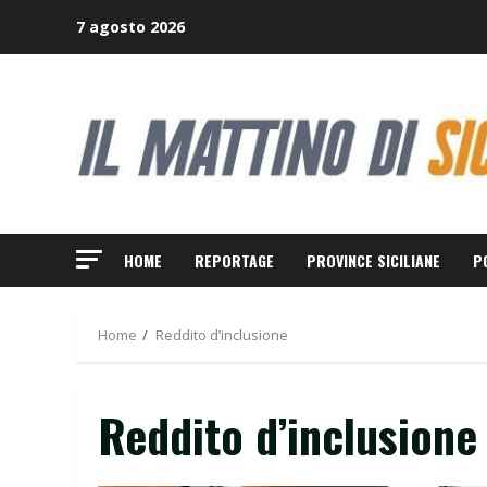
Skip
7 agosto 2026
to
content
HOME
REPORTAGE
PROVINCE SICILIANE
P
Home
Reddito d’inclusione
Reddito d’inclusione