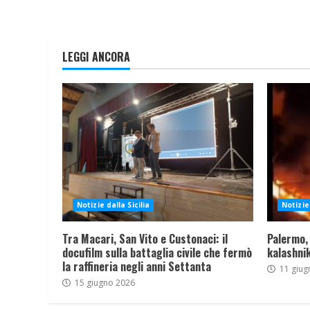
LEGGI ANCORA
Notizie dalla Sicilia
Notizie 
Tra Macari, San Vito e Custonaci: il
Palermo,
docufilm sulla battaglia civile che fermò
kalashnik
la raffineria negli anni Settanta
11 giug
15 giugno 2026