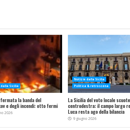
Notizie dalla Sicilia
dalla Sicilia
Politica & retroscena
 fermata la banda del
La Sicilia del voto locale scuote 
ov e degli incendi: otto fermi
centrodestra: il campo largo re
Luca resta ago della bilancia
no 2026
9 giugno 2026