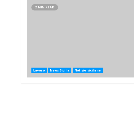
2 MIN READ
Lavoro
News Sicilia
Notizie siciliane