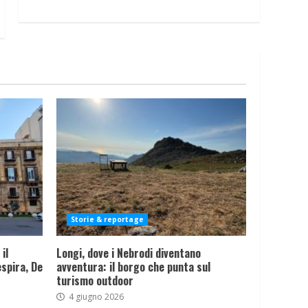
Storie & reportage
il
Longi, dove i Nebrodi diventano
spira, De
avventura: il borgo che punta sul
turismo outdoor
4 giugno 2026