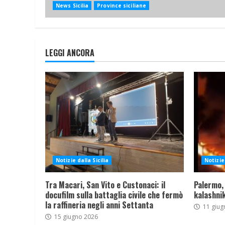
News Sicilia
Province siciliane
LEGGI ANCORA
Notizie dalla Sicilia
Notizie 
Tra Macari, San Vito e Custonaci: il
Palermo,
docufilm sulla battaglia civile che fermò
kalashnik
la raffineria negli anni Settanta
11 giug
15 giugno 2026