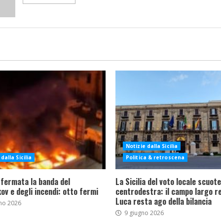
Notizie dalla Sicilia
dalla Sicilia
Politica & retroscena
 fermata la banda del
La Sicilia del voto locale scuote 
ov e degli incendi: otto fermi
centrodestra: il campo largo re
Luca resta ago della bilancia
no 2026
9 giugno 2026