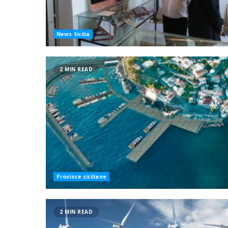
News Sicilia
2 MIN READ
Province siciliane
2 MIN READ