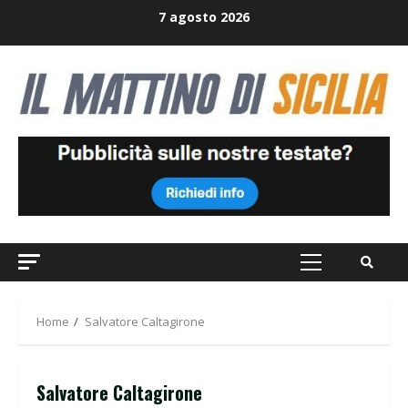
Skip
7 agosto 2026
to
content
Primary
Menu
Home
Salvatore Caltagirone
Salvatore Caltagirone