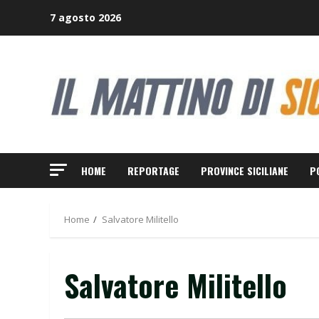
Skip
7 agosto 2026
to
content
HOME
REPORTAGE
PROVINCE SICILIANE
P
Home
Salvatore Militello
Salvatore Militello