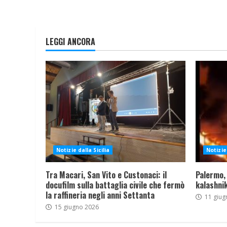
LEGGI ANCORA
Notizie dalla Sicilia
Notizie 
Tra Macari, San Vito e Custonaci: il
Palermo,
docufilm sulla battaglia civile che fermò
kalashnik
la raffineria negli anni Settanta
11 giug
15 giugno 2026