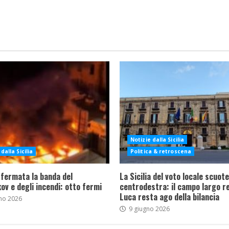
Notizie dalla Sicilia
dalla Sicilia
Politica & retroscena
 fermata la banda del
La Sicilia del voto locale scuote 
ov e degli incendi: otto fermi
centrodestra: il campo largo re
Luca resta ago della bilancia
no 2026
9 giugno 2026