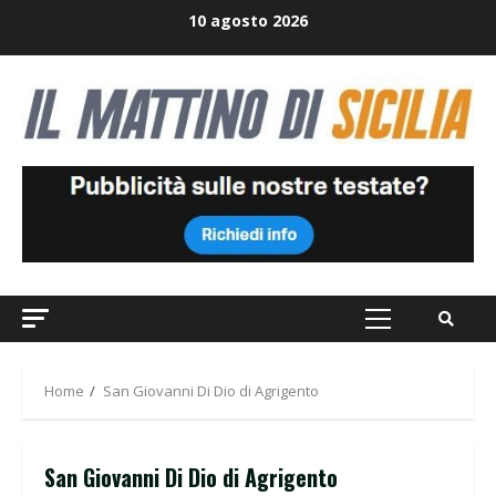
Skip
10 agosto 2026
to
content
Primary
Menu
Home
San Giovanni Di Dio di Agrigento
San Giovanni Di Dio di Agrigento