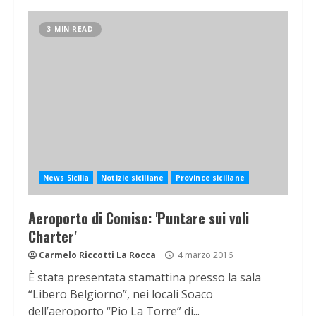
3 MIN READ
News Sicilia
Notizie siciliane
Province siciliane
Aeroporto di Comiso: 'Puntare sui voli
Charter'
Carmelo Riccotti La Rocca
4 marzo 2016
È stata presentata stamattina presso la sala
“Libero Belgiorno”, nei locali Soaco
dell’aeroporto “Pio La Torre” di...