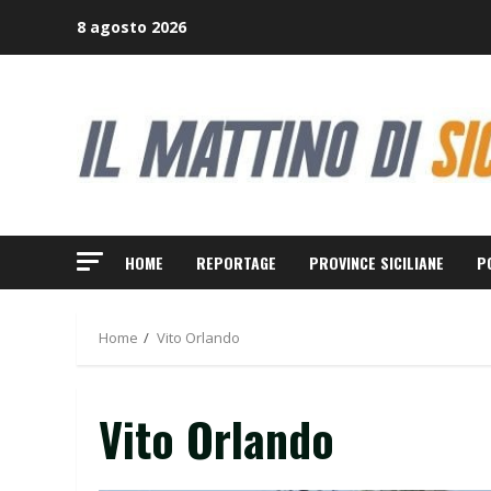
Skip
8 agosto 2026
to
content
HOME
REPORTAGE
PROVINCE SICILIANE
P
Home
Vito Orlando
Vito Orlando