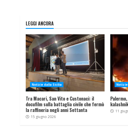
LEGGI ANCORA
Notizie dalla Sicilia
Notizie 
Tra Macari, San Vito e Custonaci: il
Palermo,
docufilm sulla battaglia civile che fermò
kalashnik
la raffineria negli anni Settanta
11 giug
15 giugno 2026