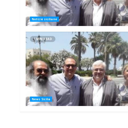
Notizie siciliane
1 MIN READ
News Sicilia