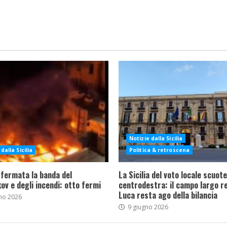
Notizie dalla Sicilia
dalla Sicilia
Politica & retroscena
 fermata la banda del
La Sicilia del voto locale scuote 
ov e degli incendi: otto fermi
centrodestra: il campo largo re
Luca resta ago della bilancia
no 2026
9 giugno 2026