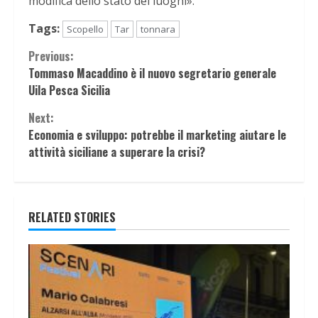
modifica dello stato dei luoghi».
Tags:
Scopello
Tar
tonnara
Continue
Previous:
Tommaso Macaddino è il nuovo segretario generale
Reading
Uila Pesca Sicilia
Next:
Economia e sviluppo: potrebbe il marketing aiutare le
attività siciliane a superare la crisi?
RELATED STORIES