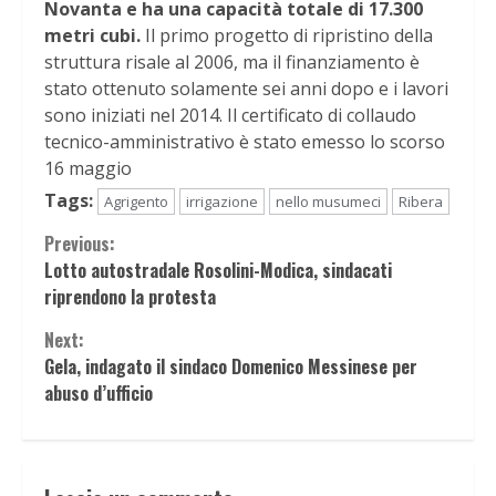
Novanta e ha una capacità totale di 17.300
metri cubi.
Il primo progetto di ripristino della
struttura risale al 2006, ma il finanziamento è
stato ottenuto solamente sei anni dopo e i lavori
sono iniziati nel 2014. Il certificato di collaudo
tecnico-amministrativo è stato emesso lo scorso
16 maggio
Tags:
Agrigento
irrigazione
nello musumeci
Ribera
Continue
Previous:
Lotto autostradale Rosolini-Modica, sindacati
Reading
riprendono la protesta
Next:
Gela, indagato il sindaco Domenico Messinese per
abuso d’ufficio