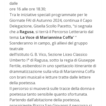
dalle
ore 16 alle ore 18.30;
Tra le iniziative speciali programmate per le
Giornate FAI di Autunno 2024, continua il Capo
Delegazione, Gisella Scollo Pacetto, “si segnala
che a
Ragusa
, si terrà il Percorso Letterario dal
tema:
La Voce di Mariannina Coffa
” “
Scenderanno in campo, gli allievi del gruppo
teatrale
dell’Istituto G. B. Vico, Sezione Liceo Classico
Umberto I° di Ragusa, sotto la regia di Giuseppe
Fertile, esibendosi in uno spettacolo itinerante di
drammatizzazione sulla vita di Mariannina Coffa
con brani musicali e letture tratte dalle lettere
della poetessa.
Il percorso si muoverà sulle tracce della donna e
poetessa tanto sensibile quanto sfortunata.
Partendo dall’abitazione della poetessa,
prospiciente Piazza San Giovanni il percorso si