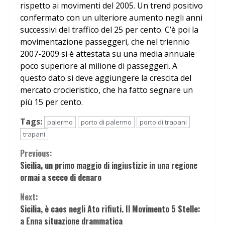
rispetto ai movimenti del 2005. Un trend positivo
confermato con un ulteriore aumento negli anni
successivi del traffico del 25 per cento. C’è poi la
movimentazione passeggeri, che nel triennio
2007-2009 si è attestata su una media annuale
poco superiore al milione di passeggeri. A
questo dato si deve aggiungere la crescita del
mercato crocieristico, che ha fatto segnare un
più 15 per cento.
Tags:
palermo
porto di palermo
porto di trapani
trapani
Continue
Previous:
Sicilia, un primo maggio di ingiustizie in una regione
Reading
ormai a secco di denaro
Next:
Sicilia, è caos negli Ato rifiuti. Il Movimento 5 Stelle:
a Enna situazione drammatica