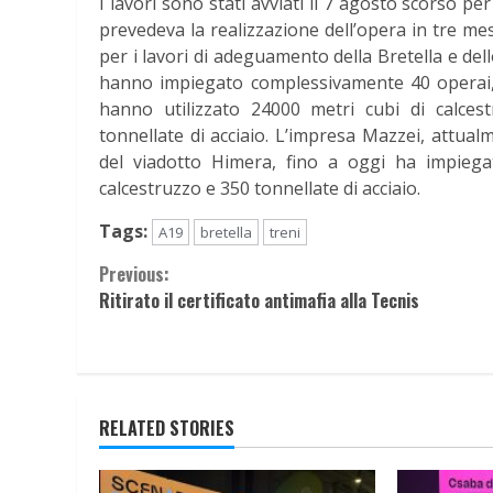
I lavori sono stati avviati il 7 agosto scorso p
prevedeva la realizzazione dell’opera in tre mesi
per i lavori di adeguamento della Bretella e del
hanno impiegato complessivamente 40 operai, 34
hanno utilizzato 24000 metri cubi di calces
tonnellate di acciaio. L’impresa Mazzei, attua
del viadotto Himera, fino a oggi ha impiega
calcestruzzo e 350 tonnellate di acciaio.
Tags:
A19
bretella
treni
Continue
Previous:
Ritirato il certificato antimafia alla Tecnis
Reading
RELATED STORIES