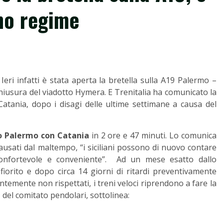
eno regime
Ieri infatti è stata aperta la bretella sulla A19 Palermo –
chiusura del viadotto Hymera. E Trenitalia ha comunicato la
atania, dopo i disagi delle ultime settimane a causa del
no Palermo con Catania
in 2 ore e 47 minuti. Lo comunica
ausati dal maltempo, “i siciliani possono di nuovo contare
, confortevole e conveniente”. Ad un mese esatto dallo
iorito e dopo circa 14 giorni di ritardi preventivamente
ntemente non rispettati, i treni veloci riprendono a fare la
, del comitato pendolari, sottolinea: