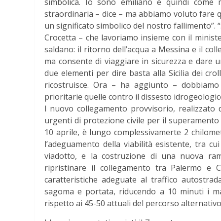
simbolica. Io sono emiliano e quindi come
straordinaria – dice – ma abbiamo voluto fare
un significato simbolico del nostro fallimento”.
Crocetta – che lavoriamo insieme con il minister
saldano: il ritorno dell’acqua a Messina e il co
ma consente di viaggiare in sicurezza e dare u
due elementi per dire basta alla Sicilia dei cro
ricostruisce. Ora – ha aggiunto – dobbiamo 
prioritarie quelle contro il dissesto idrogeologic
l nuovo collegamento provvisorio, realizzato d
urgenti di protezione civile per il superamento 
10 aprile, è lungo complessivamerte 2 chilometr
l’adeguamento della viabilità esistente, tra cui 
viadotto, e la costruzione di una nuova ramp
ripristinare il collegamento tra Palermo e 
caratteristiche adeguate al traffico autostrad
sagoma e portata, riducendo a 10 minuti i mag
rispetto ai 45-50 attuali del percorso alternativo