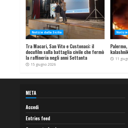
Notizie dalla Sicilia
Notizie 
Tra Macari, San Vito e Custonaci: il
Palermo,
docufilm sulla battaglia civile che fermò
kalashnik
la raffineria negli anni Settanta
11 giug
15 giugno 2026
META
Accedi
Entries feed