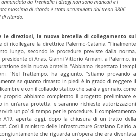
 annunciata da Trenitalia i disagi non sono mancati e i
unta massima di ritardo è stata accumulata dal treno 3806
 di ritardo.
e le direzioni, la nuova bretella di collegamento sul
i ricollegare la direttrice Palermo-Catania. “Finalmente
ento lungo, secondo le procedure previste dalla norma,
 presidente di Anas, Gianni Vittorio Armani, a Palermo, in
razione della nuova bretella. “Abbiamo rispettato i tempi
mani. “Nel frattempo, ha aggiunto, “stiamo provando a
amente se quanto rimasto in piedi è in grado di reggere il
e dicembre e con il collaudo statico che sarà a gennaio, come
o e proprio abbiamo completato il progetto preliminare e
mo in un’area protetta, e saranno richieste autorizzazioni
rvirà un po’ di tempo per le procedure. Il completamento
e A19, aperta oggi, dopo la chiusura di un tratto della
”. Così il ministro delle Infrastrutture Graziano Delrio a
 congiuntamente che riguarda un’opera che era diventata