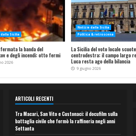
Notizie dalla Sicilia
dalla Sicilia
Politica & retroscena
 fermata la banda del
La Sicilia del voto locale scuote 
ov e degli incendi: otto fermi
centrodestra: il campo largo re
Luca resta ago della bilancia
no 2026
9 giugno 2026
ARTICOLI RECENTI
Tra Macari, San Vito e Custonaci: il docufilm sulla
battaglia civile che fermò la raffineria negli anni
Settanta