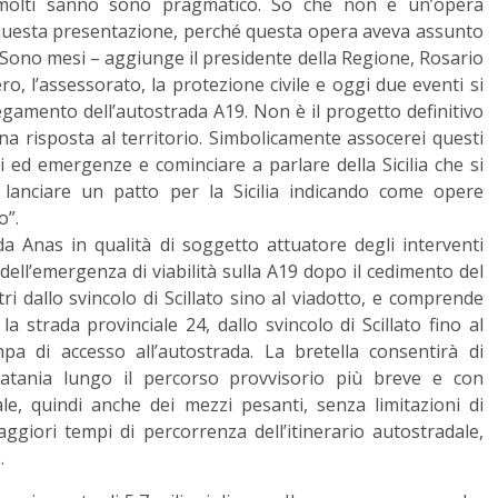
 molti sanno sono pragmatico. So che non è un’opera
 questa presentazione, perché questa opera aveva assunto
 “Sono mesi – aggiunge il presidente della Regione, Rosario
o, l’assessorato, la protezione civile e oggi due eventi si
llegamento dell’autostrada A19. Non è il progetto definitivo
na risposta al territorio. Simbolicamente assocerei questi
lli ed emergenze e cominciare a parlare della Sicilia che si
lanciare un patto per la Sicilia indicando come opere
o”.
a Anas in qualità di soggetto attuatore degli interventi
dell’emergenza di viabilità sulla A19 dopo il cedimento del
i dallo svincolo di Scillato sino al viadotto, e comprende
la strada provinciale 24, dallo svincolo di Scillato fino al
a di accesso all’autostrada. La bretella consentirà di
Catania lungo il percorso provvisorio più breve e con
ale, quindi anche dei mezzi pesanti, senza limitazioni di
giori tempi di percorrenza dell’itinerario autostradale,
.