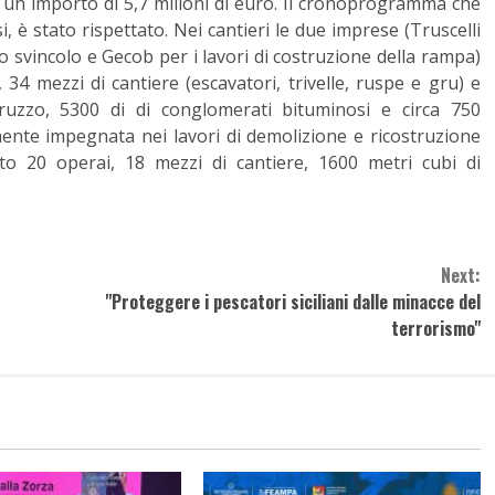
er un importo di 5,7 milioni di euro. Il cronoprogramma che
, è stato rispettato. Nei cantieri le due imprese (Truscelli
lo svincolo e Gecob per i lavori di costruzione della rampa)
 mezzi di cantiere (escavatori, trivelle, ruspe e gru) e
truzzo, 5300 di di conglomerati bituminosi e circa 750
lmente impegnata nei lavori di demolizione e ricostruzione
to 20 operai, 18 mezzi di cantiere, 1600 metri cubi di
Next:
"Proteggere i pescatori siciliani dalle minacce del
terrorismo"