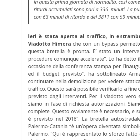
In questa prima giornata di normalità, così come
ritardi accumulati sono pari a 336 minuti. La p
con 63 minuti di ritardo e del 3811 con 59 minuti
Ieri è stata aperta al traffico, in entramb
Viadotto Himera
che con un bypass permette d
questa bretella è pronta. E’ stato un interv
procedure comunque accelerate”. Lo ha detto il
occasione della conferenza stampa per l’inaugu
ed il budget previsto”, ha sottolineato Ar
continuare nella demolizione per vedere static
traffico. Questo sarà possibile verificarlo a fin
previsto dagli interventi. Per il viadotto ver
siamo in fase di richiesta autorizzazioni. Sia
complete. Questo ovviamente è necessario, e se
è previsto nel 2018”. La bretella autostradal
Palermo-Catania “è un’opera diventata simbolica
Palermo. “Qui è rappresentato lo sforzo fatto