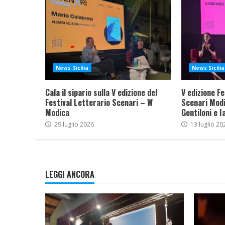
News Sicilia
News Sicilia
Cala il sipario sulla V edizione del
V edizione Fe
Festival Letterario Scenari – W
Scenari Modi
Modica
Gentiloni e I
29 luglio 2026
13 luglio 20
LEGGI ANCORA