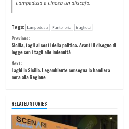
Lampedusa e Linosa un aliscafo.
Tags:
Lampedusa
Pantelleria
traghetti
Continue
Previous:
Sicilia, tagli ai costi della politica. Avanti il disegno di
Reading
legge con i tagli alle indennità
Next:
Laghi in Sicilia. Legambiente consegna la bandiera
nera alla Regione
RELATED STORIES