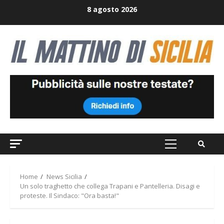
Skip
8 agosto 2026
to
content
Primary
Menu
Home
News Sicilia
Un solo traghetto che collega Trapani e Pantelleria. Disagi e
proteste. Il Sindaco: "Ora basta!"