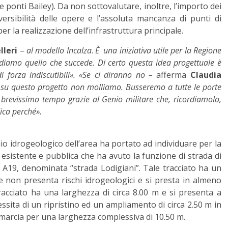
e ponti Bailey). Da non sottovalutare, inoltre, l’importo dei
versibilità delle opere e l’assoluta mancanza di punti di
er la realizzazione dell’infrastruttura principale.
lleri
–
al modello Incalza
.
È una iniziativa utile per la Regione
diamo quello che succede. Di certo questa idea progettuale è
i forza indiscutibili». «Se ci diranno no –
afferma
Claudia
i su questo progetto non molliamo. Busseremo a tutte le porte
 brevissimo tempo grazie al Genio militare che, ricordiamolo,
dica perché».
io idrogeologico dell’area ha portato ad individuare per la
 esistente e pubblica che ha avuto la funzione di strada di
a A19, denominata “strada Lodigiani”. Tale tracciato ha un
he non presenta rischi idrogeologici e si presta in almeno
tracciato ha una larghezza di circa 8.00 m e si presenta a
ssita di un ripristino ed un ampliamento di circa 2.50 m in
marcia per una larghezza complessiva di 10.50 m.