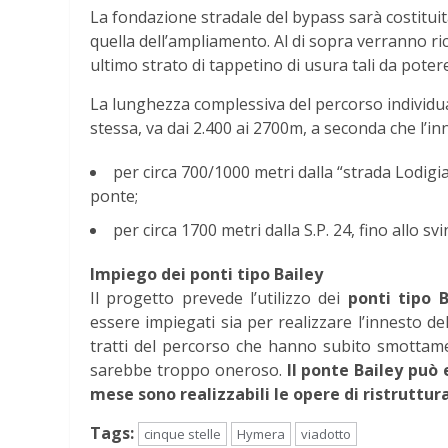
La fondazione stradale del bypass sarà costituita
quella dell’ampliamento. Al di sopra verranno ric
ultimo strato di tappetino di usura tali da pote
La lunghezza complessiva del percorso individuat
stessa, va dai 2.400 ai 2700m, a seconda che l’inn
per circa 700/1000 metri dalla “strada Lodigiani
ponte;
per circa 1700 metri dalla S.P. 24, fino allo sv
Impiego dei ponti tipo Bailey
Il progetto prevede l’utilizzo dei
ponti tipo B
essere impiegati sia per realizzare l’innesto de
tratti del percorso che hanno subito smottamen
sarebbe troppo oneroso.
Il ponte Bailey può 
mese sono realizzabili le opere di ristruttur
Tags:
cinque stelle
Hymera
viadotto