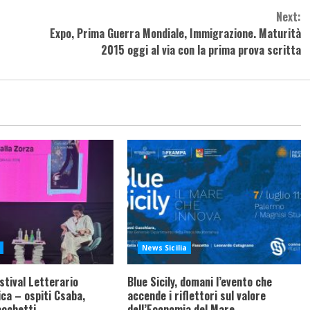
Next:
Expo, Prima Guerra Mondiale, Immigrazione. Maturità
2015 oggi al via con la prima prova scritta
News Sicilia
stival Letterario
Blue Sicily, domani l’evento che
ca – ospiti Csaba,
accende i riflettori sul valore
acchetti
dell’Economia del Mare