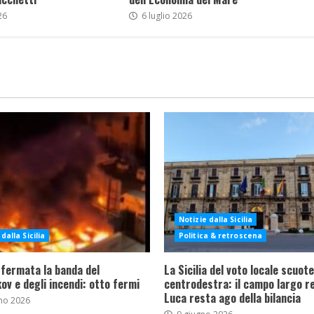
26
6 luglio 2026
Notizie dalla Sicilia
dalla Sicilia
Politica & retroscena
 fermata la banda del
La Sicilia del voto locale scuote 
ov e degli incendi: otto fermi
centrodestra: il campo largo re
Luca resta ago della bilancia
no 2026