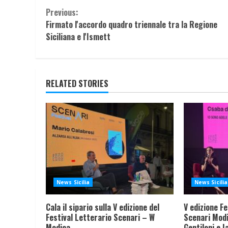
Continue
Previous:
Firmato l'accordo quadro triennale tra la Regione
Reading
Siciliana e l'Ismett
RELATED STORIES
News Sicilia
News Sicilia
Cala il sipario sulla V edizione del
V edizione Fe
Festival Letterario Scenari – W
Scenari Modi
Modica
Gentiloni e I