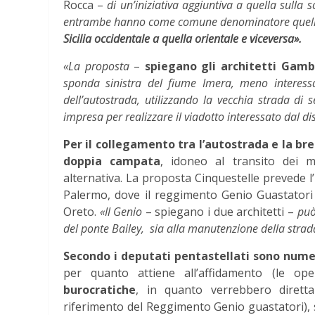
Rocca –
di un’iniziativa aggiuntiva a quella sulla
entrambe hanno come comune denominatore quello d
Sicilia occidentale a quella orientale e viceversa».
«La proposta
–
spiegano gli architetti Gamb
sponda sinistra del fiume Imera, meno interess
dell’autostrada, utilizzando la vecchia strada di 
impresa per realizzare il viadotto interessato dal di
Per il collegamento tra l’autostrada e la bre
doppia campata
, idoneo al transito dei me
alternativa. La proposta Cinquestelle prevede l’
Palermo, dove il reggimento Genio Guastatori 
Oreto.
«Il Genio
– spiegano i due architetti –
può
del ponte Bailey, sia alla manutenzione della strad
Secondo i deputati pentastellati sono numer
per quanto attiene all’affidamento (le op
burocratiche
, in quanto verrebbero diretta
riferimento del Reggimento Genio guastatori), s