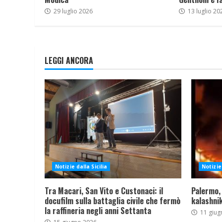
29 luglio 2026
13 luglio 20
LEGGI ANCORA
Notizie dalla Sicilia
Notizie 
Tra Macari, San Vito e Custonaci: il
Palermo,
docufilm sulla battaglia civile che fermò
kalashnik
la raffineria negli anni Settanta
11 giug