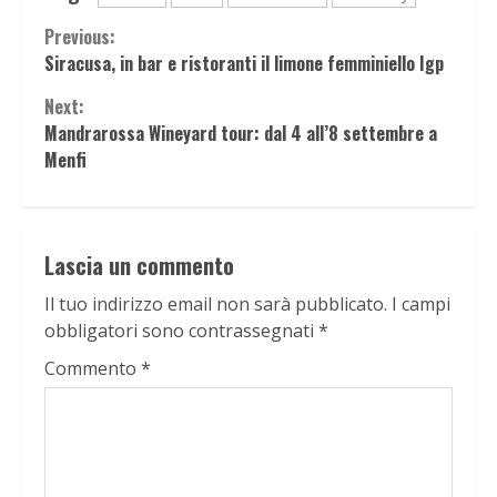
Continue
Previous:
Siracusa, in bar e ristoranti il limone femminiello Igp
Reading
Next:
Mandrarossa Wineyard tour: dal 4 all’8 settembre a
Menfi
Lascia un commento
Il tuo indirizzo email non sarà pubblicato.
I campi
obbligatori sono contrassegnati
*
Commento
*