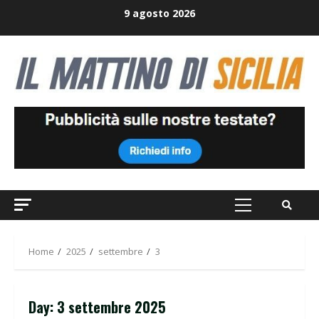
Skip
9 agosto 2026
to
content
Primary
Menu
Home
2025
settembre
3
Day:
3 settembre 2025