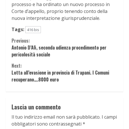
processo e ha ordinato un nuovo processo in
Corte d’appello, proprio tenendo conto della
nuova interpretazione giurisprudenziale.
Tags:
416 bis
Continue
Previous:
Antonio D’Alì, seconda udienza procedimento per
Reading
pericolosità sociale
Next:
Lotta all’evasione in provincia di Trapani. I Comuni
recuperano….8000 euro
Lascia un commento
Il tuo indirizzo email non sarà pubblicato.
I campi
obbligatori sono contrassegnati
*