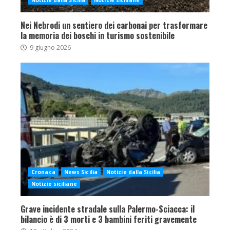
Notizie dalla Sicilia
Notizie siciliane
Nei Nebrodi un sentiero dei carbonai per trasformare
la memoria dei boschi in turismo sostenibile
9 giugno 2026
Cronaca
News Sicilia
Notizie dalla Sicilia
Notizie siciliane
Grave incidente stradale sulla Palermo-Sciacca: il
bilancio è di 3 morti e 3 bambini feriti gravemente