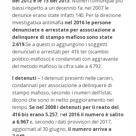
del 2012 e le 75 del 2013
. Numeri comunque più
bassi rispetto a un decennio fa: nel 2007 le
denunce erano state infatti 140. Per la direzione
investigativa antimafia
nel 2016 le persone
denunciate e arrestate per associazione a
delinquere di stampo mafioso sono state
2.619.
Se a questi si aggiungono i soggetti
denunciati e arrestati per 416 ter (scambio
politico-mafioso) e condannati con aggravante
del metodo mafioso la cifra sale a 4.792.
I detenuti
– I detenuti presenti nelle carceri,
condannati per associazione a delinquere di
stampo mafioso, secondo i numeri dell’Istat,
dicono che sono in netto peggioramento nel
tempo.
Se nel 2008 i detenuti per il reato del
416 bis erano 5.257
, n
el 2016 il numero è salito
a 6.967
e, secondo i dati provvisori del 2017,
aggiornati al 30 giugno,
il numero arriva a