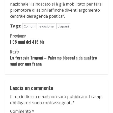
nazionale il sindacato si è già mobilitato per farsi
promotore di azioni affinché diventi argomento
centrale dell’agenda politica”.
Tags:
Comuni
evasione
trapani
Continue
Previous:
I 35 anni del 416 bis
Reading
Next:
La ferrovia Trapani – Palermo bloccata da quattro
anni per una frana
Lascia un commento
Il tuo indirizzo email non sarà pubblicato.
I campi
obbligatori sono contrassegnati
*
Commento
*