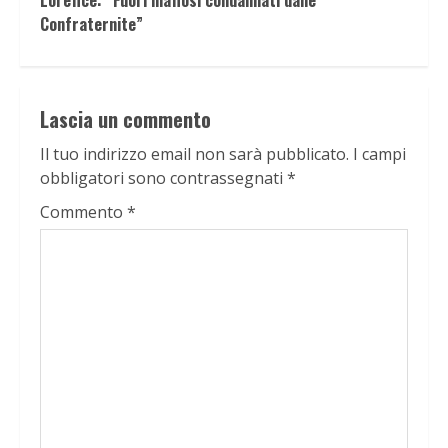
Lorefice: “Fuori mafiosi condannati dalle
Confraternite”
Lascia un commento
Il tuo indirizzo email non sarà pubblicato.
I campi
obbligatori sono contrassegnati
*
Commento
*