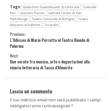
Tags:
Badisches Staatstheater di Karlsruhe
Gabriele
Ferr
Giacomo Puccini
Lakhata Center di San
Pietroburgo
Teatro Comunale di Bologna
Teatro
Massimo di Palermo
Turandot
Continue
Previous:
L’Odissea di Mario Perrotta al Teatro Biondo di
Reading
Palermo
Next:
Due serate fra musica, arte e degustazioni alla
vineria letteraria di Tasca d’Almerita
Lascia un commento
Il tuo indirizzo email non sarà pubblicato.
I campi
obbligatori sono contrassegnati
*