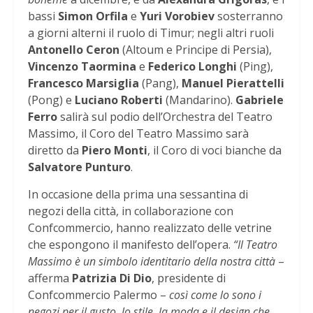
bassi
Simon Orfila
e
Yuri Vorobiev
sosterranno
a giorni alterni il ruolo di Timur; negli altri ruoli
Antonello Ceron
(Altoum e Principe di Persia),
Vincenzo Taormina
e
Federico Longhi
(Ping),
Francesco Marsiglia
(Pang),
Manuel Pierattelli
(Pong) e
Luciano Roberti
(Mandarino).
Gabriele
Ferro
salirà sul podio dell’Orchestra del Teatro
Massimo, il Coro del Teatro Massimo sarà
diretto da
Piero Monti
, il Coro di voci bianche da
Salvatore Punturo
.
In occasione della prima una sessantina di
negozi della città, in collaborazione con
Confcommercio, hanno realizzato delle vetrine
che espongono il manifesto dell’opera.
“Il Teatro
Massimo è un simbolo identitario della nostra città
–
afferma
Patrizia Di Dio
, presidente di
Confcommercio Palermo –
così come lo sono i
negozi per il gusto, lo stile, la moda e il design che