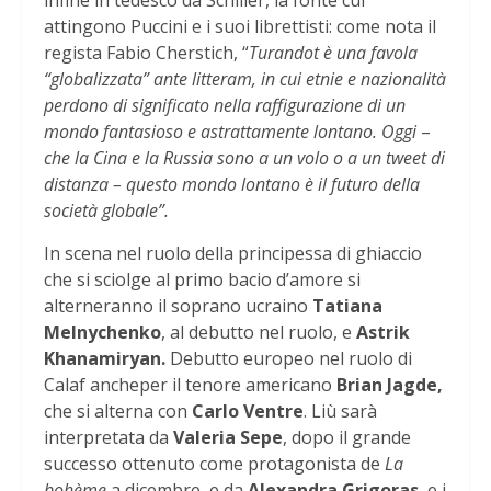
infine in tedesco da Schiller, la fonte cui
attingono Puccini e i suoi librettisti: come nota il
regista Fabio Cherstich, “
Turandot è una favola
“globalizzata” ante litteram, in cui etnie e nazionalità
perdono di significato nella raffigurazione di un
mondo fantasioso e astrattamente lontano. Oggi
–
che la Cina e la Russia sono a un volo o a un tweet di
distanza – questo mondo lontano è il futuro della
società globale”.
In scena nel ruolo della principessa di ghiaccio
che si sciolge al primo bacio d’amore si
alterneranno il soprano ucraino
Tatiana
Melnychenko
, al debutto nel ruolo, e
Astrik
Khanamiryan.
Debutto europeo nel ruolo di
Calaf ancheper il tenore americano
Brian Jagde,
che si alterna con
Carlo Ventre
. Liù sarà
interpretata da
Valeria Sepe
, dopo il grande
successo ottenuto come protagonista de
La
bohème
a dicembre, e da
Alexandra Grigoras
, e i