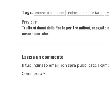
Tags:
Antonello Montante
inchiesta “Double face”
M
Continue
Previous:
Truffa ai danni delle Poste per tre milioni, eseguite 
Reading
misure cautelari
Lascia un commento
Il tuo indirizzo email non sarà pubblicato.
I cam
Commento
*