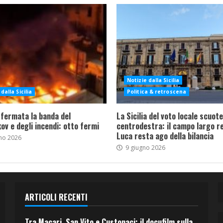
Notizie dalla Sicilia
dalla Sicilia
Politica & retroscena
 fermata la banda del
La Sicilia del voto locale scuote 
ov e degli incendi: otto fermi
centrodestra: il campo largo re
Luca resta ago della bilancia
no 2026
9 giugno 2026
ARTICOLI RECENTI
Tra Macari, San Vito e Custonaci: il docufilm sulla