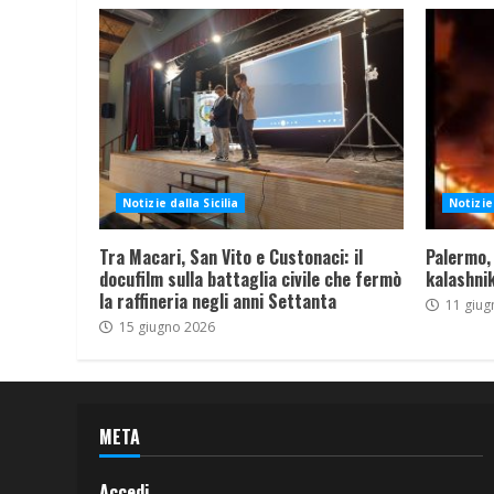
Notizie dalla Sicilia
Notizie 
Tra Macari, San Vito e Custonaci: il
Palermo,
docufilm sulla battaglia civile che fermò
kalashnik
la raffineria negli anni Settanta
11 giug
15 giugno 2026
META
Accedi