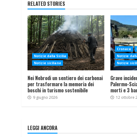
RELATED STORIES
Cronaca
Notizie dalla Sicilia
Notizie dalla
Notizie siciliane
Notizie sici
Nei Nebrodi un sentiero dei carbonai
Grave incide
per trasformare la memoria dei
Palermo-Sciac
boschi in turismo sostenibile
morti e 3 ba
9 giugno 2026
12 ottobre 
LEGGI ANCORA