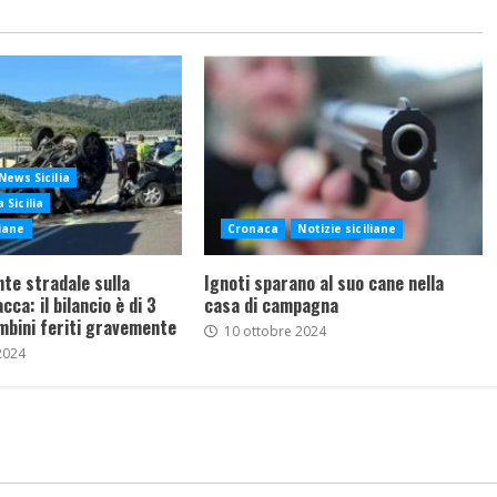
News Sicilia
 Sicilia
liane
Cronaca
Notizie siciliane
nte stradale sulla
Ignoti sparano al suo cane nella
ca: il bilancio è di 3
casa di campagna
mbini feriti gravemente
10 ottobre 2024
2024