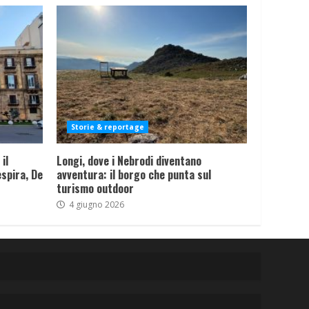
Storie & reportage
il
Longi, dove i Nebrodi diventano
spira, De
avventura: il borgo che punta sul
turismo outdoor
4 giugno 2026