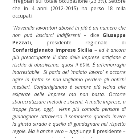
irregolari sul totale occupazione (23,3%). Settore
che in 4 anni (2012-2015) ha perso 18 mila
occupati.
“Novemila lavoratori abusivi in più è un numero che
non può lasciarci indifferenti
– dice
Giuseppe
Pezzati
, presidente regionale di
Confartigianato Imprese Sicilia
–
ed è ancora
più preoccupante il dato delle imprese artigiane a
rischio di abusivismo, quasi il 60%. È un’emorragia
inarrestabile
Si parla del ‘malato lavoro’ e occorre
agire in fretta se non vogliamo perdere gli antichi
mestieri. Confartigianato è sempre più vicina alle
esigenze delle imprese ma non basta. Occorre
sburocratizzare metodi e sistemi. A molte imprese, a
troppe forse, oggi,
viene più comodo pensare di
guadagnare attraverso il sommerso quando invece
la giusta strada è quella di guadagnare nel rispetto
regole. Ma è anche vero
– aggiunge il presidente –