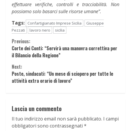
effettuare verifiche, controlli e tracciabilità. Non
possiamo solo basarci sulle risorse umane”.
Tags:
Confartigianato Imprese Sicilia
Giuseppe
Pezzati
lavoro nero
sicilia
Continue
Previous:
Corte dei Conti: “Servirà una manovra correttiva per
Reading
il Bilancio della Regione”
Next:
Poste, sindacati: “Un mese di sciopero per tutte le
attività extra orario di lavoro”
Lascia un commento
Il tuo indirizzo email non sarà pubblicato.
I campi
obbligatori sono contrassegnati
*