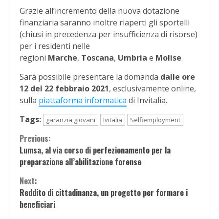
Grazie all’incremento della nuova dotazione
finanziaria saranno inoltre riaperti gli sportelli
(chiusi in precedenza per insufficienza di risorse)
per i residenti nelle
regioni
Marche
,
Toscana
,
Umbria
e
Molise
.
Sarà possibile presentare la domanda
dalle ore
12 del 22 febbraio 2021
, esclusivamente online,
sulla
piattaforma informatica
di Invitalia.
Tags:
garanzia giovani
Ivitalia
Selfiemployment
Continue
Previous:
Lumsa, al via corso di perfezionamento per la
Reading
preparazione all’abilitazione forense
Next:
Reddito di cittadinanza, un progetto per formare i
beneficiari