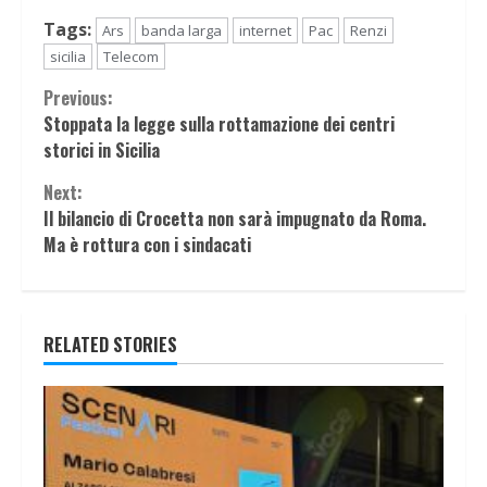
Tags:
Ars
banda larga
internet
Pac
Renzi
sicilia
Telecom
Continue
Previous:
Stoppata la legge sulla rottamazione dei centri
Reading
storici in Sicilia
Next:
Il bilancio di Crocetta non sarà impugnato da Roma.
Ma è rottura con i sindacati
RELATED STORIES