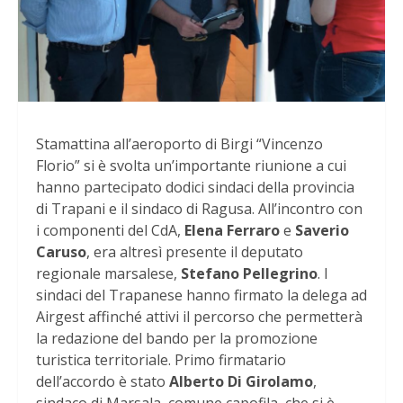
Stamattina all’aeroporto di Birgi “Vincenzo
Florio” si è svolta un’importante riunione a cui
hanno partecipato dodici sindaci della provincia
di Trapani e il sindaco di Ragusa. All’incontro con
i componenti del CdA,
Elena Ferraro
e
Saverio
Caruso
, era altresì presente il deputato
regionale marsalese,
Stefano Pellegrino
. I
sindaci del Trapanese hanno firmato la delega ad
Airgest affinché attivi il percorso che permetterà
la redazione del bando per la promozione
turistica territoriale. Primo firmatario
dell’accordo è stato
Alberto Di Girolamo
,
sindaco di Marsala, comune capofila, che si è