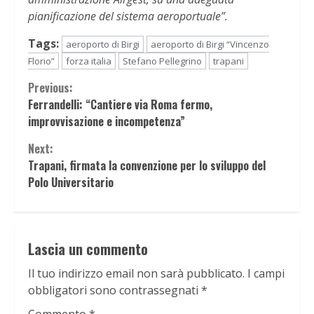
pianificazione del sistema aeroportuale”.
Tags:
aeroporto di Birgi
aeroporto di Birgi “Vincenzo
Florio”
forza italia
Stefano Pellegrino
trapani
Continue
Previous:
Ferrandelli: “Cantiere via Roma fermo,
Reading
improvvisazione e incompetenza”
Next:
Trapani, firmata la convenzione per lo sviluppo del
Polo Universitario
Lascia un commento
Il tuo indirizzo email non sarà pubblicato.
I campi
obbligatori sono contrassegnati
*
Commento
*