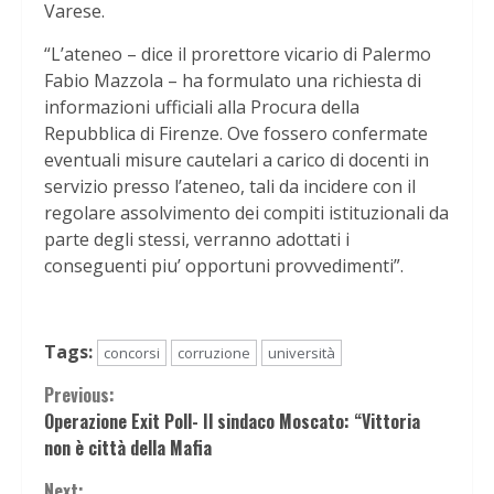
Varese.
“L’ateneo – dice il prorettore vicario di Palermo
Fabio Mazzola – ha formulato una richiesta di
informazioni ufficiali alla Procura della
Repubblica di Firenze. Ove fossero confermate
eventuali misure cautelari a carico di docenti in
servizio presso l’ateneo, tali da incidere con il
regolare assolvimento dei compiti istituzionali da
parte degli stessi, verranno adottati i
conseguenti piu’ opportuni provvedimenti”.
Tags:
concorsi
corruzione
università
Continue
Previous:
Operazione Exit Poll- Il sindaco Moscato: “Vittoria
Reading
non è città della Mafia
Next: