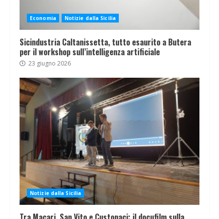
Economia
Notizie dalla Sicilia
Sicindustria Caltanissetta, tutto esaurito a Butera
per il workshop sull’intelligenza artificiale
23 giugno 2026
Notizie dalla Sicilia
Tra Macari, San Vito e Custonaci: il docufilm sulla