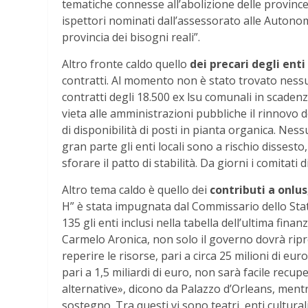
tematiche connesse all’abolizione delle province.
ispettori nominati dall’assessorato alle Autono
provincia dei bisogni reali”.
Altro fronte caldo quello
dei precari degli enti l
contratti. Al momento non è stato trovato nessu
contratti degli 18.500 ex lsu comunali in scaden
vieta alle amministrazioni pubbliche il rinnovo 
di disponibilità di posti in pianta organica. Ne
gran parte gli enti locali sono a rischio dissest
sforare il patto di stabilità. Da giorni i comitati 
Altro tema caldo è quello dei
contributi a onlus
H” è stata impugnata dal Commissario dello Stat
135 gli enti inclusi nella tabella dell’ultima fin
Carmelo Aronica, non solo il governo dovrà ripr
reperire le risorse, pari a circa 25 milioni di euro
pari a 1,5 miliardi di euro, non sarà facile recup
alternative», dicono da Palazzo d’Orleans, ment
sostegno. Tra questi vi sono teatri, enti cultural