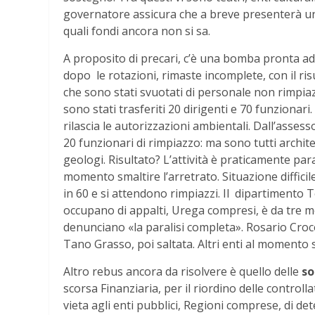
governatore assicura che a breve presenterà un 
quali fondi ancora non si sa.
A proposito di precari, c’è una bomba pronta ad
dopo le rotazioni, rimaste incomplete, con il r
che sono stati svuotati di personale non rimpiaz
sono stati trasferiti 20 dirigenti e 70 funzionari
rilascia le autorizzazioni ambientali. Dall’assess
20 funzionari di rimpiazzo: ma sono tutti archit
geologi. Risultato? L’attività è praticamente paral
momento smaltire l’arretrato. Situazione diffici
in 60 e si attendono rimpiazzi. Il dipartimento Tecn
occupano di appalti, Urega compresi, è da tre me
denunciano «la paralisi completa». Rosario Croc
Tano Grasso, poi saltata. Altri enti al momento se
Altro rebus ancora da risolvere è quello delle
so
scorsa Finanziaria, per il riordino delle controll
vieta agli enti pubblici, Regioni comprese, di d