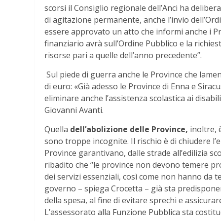
scorsi il Consiglio regionale dell’Anci ha delibera
di agitazione permanente, anche l’invio dell’Ordi
essere approvato un atto che informi anche i Prefet
finanziario avrà sull’Ordine Pubblico e la richies
risorse pari a quelle dell’anno precedente”.
Sul piede di guerra anche le Province che lament
di euro: «Già adesso le Province di Enna e Sirac
eliminare anche l’assistenza scolastica ai disabil
Giovanni Avanti.
Quella
dell’abolizione delle Province,
inoltre,
sono troppe incognite. Il rischio è di chiudere l’e
Province garantivano, dalle strade all’edilizia s
ribadito che “le province non devono temere prob
dei servizi essenziali, così come non hanno da teme
governo – spiega Crocetta – già sta predisponen
della spesa, al fine di evitare sprechi e assicura
L’assessorato alla Funzione Pubblica sta costitue