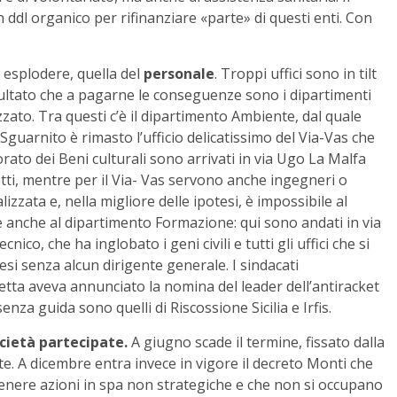
ddl organico per rifinanziare «parte» di questi enti. Con
 esplodere, quella del
personale
. Troppi uffici sono in tilt
isultato che a pagarne le conseguenze sono i dipartimenti
zato. Tra questi c’è il dipartimento Ambiente, dal quale
. Sguarnito è rimasto l’ufficio delicatissimo del Via-Vas che
orato dei Beni culturali sono arrivati in via Ugo La Malfa
etti, mentre per il Via- Vas servono anche ingegneri o
izzata e, nella migliore delle ipotesi, è impossibile al
le anche al dipartimento Formazione: qui sono andati in via
ico, che ha inglobato i geni civili e tutti gli uffici che si
si senza alcun dirigente generale. I sindacati
etta aveva annunciato la nomina del leader dell’antiracket
nza guida sono quelli di Riscossione Sicilia e Irfis.
cietà partecipate.
A giugno scade il termine, fissato dalla
ate. A dicembre entra invece in vigore il decreto Monti che
etenere azioni in spa non strategiche e che non si occupano