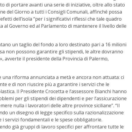
to di portare avanti una serie di iniziative, oltre allo stato
ne del Giorno a tutti i Consigli Comunali, affinché possa
ti dell’isola “per i significativi riflessi che tale quadro
ta al Governo ed al Parlamento di mantenere il livello delle
ano un taglio del fondo a loro destinato pari a 16 milioni
usa non possono garantire gli stipendi, le altre dovranno
i», avverte il presidente della Provincia di Palermo,
 è una riforma annunciata a metà e ancora non attuata: ci
nte e di non riuscire più a garantire i servizi che le
colastica. Il Presidente Crocetta e l’assessore Bianchi hanno
lemi per gli stipendi dei dipendenti e per l’assicurazione
re nulla i lavoratori delle altre province siciliane”. “Il
do un disegno di legge specifico sulla razionalizzazione
re i servizi fondamentali e le spese obbligatorie.
ndo già gruppi di lavoro specifici per affrontare tutte le