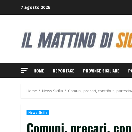
Skip
7 agosto 2026
to
content
HOME
REPORTAGE
PROVINCE SICILIANE
P
Home
News Sicilia
Comuni, precari, contributi, partecipa
News Sicilia
Comuni, precari, cont