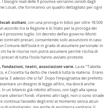
 I bisogni reali delle 9 province verranno censiti dagli
mie Locali, che forniranno un quadro dettagliato per ogni
ocali siciliani
, con una proroga in bilico per oltre 18.500
n accordo tra la Regione e lo Stato per la proroga dei
za il prossimo luglio. Un decreto dell’ex governo Monti
dei contratti precari, consentendo solo assunzioni in caso
ssun Comune dell’Isola è in grado di assumere personale: in
o, chi ha le risorse non potrà assumere perché rischia di
di precari di tutta l’Isola hanno avviato proteste.
, fondazioni, teatri, associazioni varie.
La ex “Tabella
o, e Crocetta ha detto che rivedrà tutta la materia. Erano
anziaria. E adesso che si fa? Dopo l’impugnativa del prefetto
esentare un disegno di legge all’Ars, ma dovrà anche
. In un bilancio già ridotto all’osso, con tagli alla spesa
erare ulteriori fondi. «Faremo altri tagli, non ci sono strade
re continua l’assedio degli enti al momento senza alcun
i e di volontariato, ma anche di assistenza sanitaria. Il