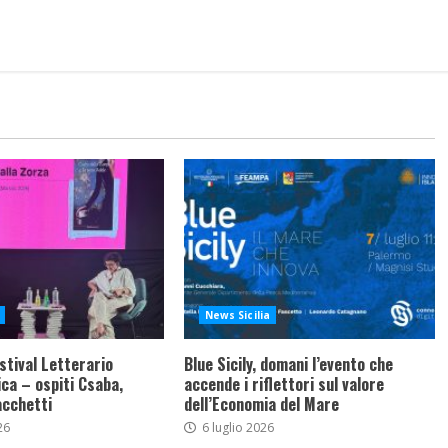
News Sicilia
stival Letterario
Blue Sicily, domani l’evento che
ca – ospiti Csaba,
accende i riflettori sul valore
acchetti
dell’Economia del Mare
26
6 luglio 2026