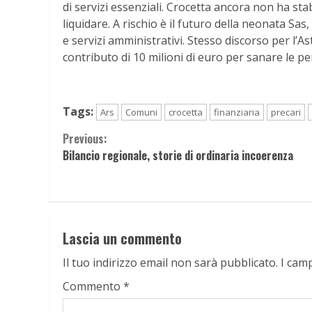
di servizi essenziali. Crocetta ancora non ha stab
liquidare. A rischio è il futuro della neonata Sas,
e servizi amministrativi. Stesso discorso per l’A
contributo di 10 milioni di euro per sanare le pe
Tags:
Ars
Comuni
crocetta
finanziaria
precari
Continue
Previous:
Bilancio regionale, storie di ordinaria incoerenza
Reading
Lascia un commento
Il tuo indirizzo email non sarà pubblicato.
I cam
Commento
*