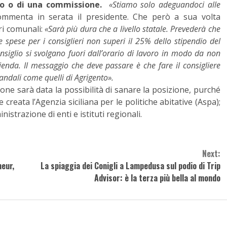
lio o di una commissione.
«Stiamo solo adeguandoci alle
mmenta in serata il presidente. Che però a sua volta
ri comunali:
«Sarà più dura che a livello statale. Prevederà che
 spese per i consiglieri non superi il 25% dello stipendio del
siglio si svolgano fuori dall’orario di lavoro in modo da non
ienda. Il messaggio che deve passare è che fare il consigliere
andali come quelli di Agrigento».
ne sarà data la possibilità di sanare la posizione, purché
e creata l’Agenzia siciliana per le politiche abitative (Aspa);
istrazione di enti e istituti regionali.
Next:
meur,
La spiaggia dei Conigli a Lampedusa sul podio di Trip
Advisor: è la terza più bella al mondo