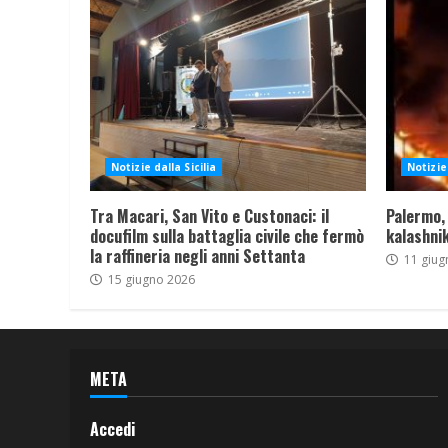
Notizie dalla Sicilia
Notizie 
Tra Macari, San Vito e Custonaci: il
Palermo,
docufilm sulla battaglia civile che fermò
kalashnik
la raffineria negli anni Settanta
11 giug
15 giugno 2026
META
Accedi