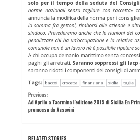
solo per il tempo della seduta del Consig
norme nazionali senza tagliare con l’accetta»
co
annuncia la modifica della norma per i consiglie
la somma fra gettoni, rimborsi alle aziende e altre
sindaco. Prevederemo anche che le riunioni del con
penalizzare chi ha un’occupazione e la relativa az
comunale non è un lavoro nè è possibile ripetere sc
A chi occupa demanio marittimo senza concessio
paghi gli arretrati.
Saranno soppressi gli Iacp
saranno ridotti i componenti dei consigli di ammin
Tags:
baccei
crocetta
finanziaria
sicilia
taglia
Continue
Previous:
Ad Aprile a Taormina l’edizione 2015 di Sicilia En Pri
Reading
promossa da Assovini
RELATED STORIES