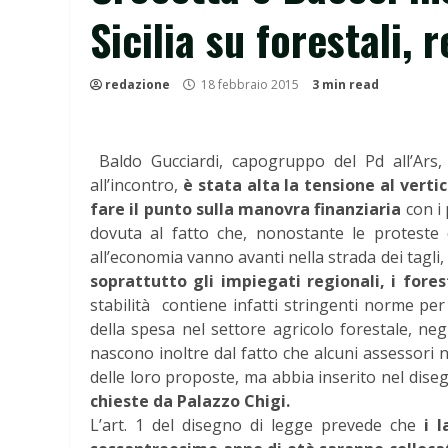
Sicilia su forestali, r
redazione
18 febbraio 2015
3 min read
Baldo Gucciardi, capogruppo del Pd all’Ars,
all’incontro,
è stata alta la tensione al vert
fare il punto sulla manovra finanziaria
con i 
dovuta al fatto che, nonostante le proteste d
all’economia vanno avanti nella strada dei tagli
soprattutto gli impiegati regionali, i foresta
stabilità contiene infatti stringenti norme per 
della spesa nel settore agricolo forestale, neg
nascono inoltre dal fatto che alcuni assessori
delle loro proposte, ma abbia inserito nel dise
chieste da Palazzo Chigi.
L’art. 1 del disegno di legge prevede che
i l