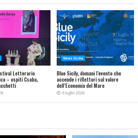
News Sicilia
stival Letterario
Blue Sicily, domani l’evento che
ca – ospiti Csaba,
accende i riflettori sul valore
acchetti
dell’Economia del Mare
26
6 luglio 2026