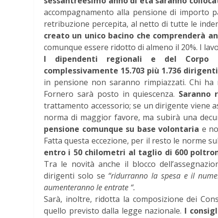
sessantreesimo anno di età saranno colloc
accompagnamento alla pensione di importo pari 
retribuzione percepita, al netto di tutte le inden
creato un unico bacino che comprenderà anc
comunque essere ridotto di almeno il 20%. I lav
I dipendenti regionali e del Corpo 
complessivamente 15.703 più 1.736 dirigenti
in pensione non saranno rimpiazzati. Chi ha 
Fornero sarà posto in quiescenza.
Saranno r
trattamento accessorio; se un dirigente viene 
norma di maggior favore, ma subirà una decur
pensione comunque su base volontaria
e no
Fatta questa eccezione, per il resto le norme s
entro i 50 chilometri al taglio di 600 poltro
Tra le novità anche il blocco dell’assegnazion
dirigenti solo se
“ridurranno la spesa e il numer
aumenteranno le entrate “.
Sarà, inoltre, ridotta la composizione dei Con
quello previsto dalla legge nazionale.
I consig