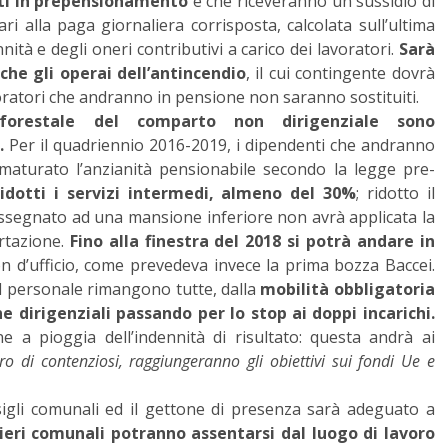
ati in prepensionamento
e che riceveranno un sussidio di
alla paga giornaliera corrisposta, calcolata sull’ultima
nità e degli oneri contributivi a carico dei lavoratori.
Sarà
he gli operai dell’antincendio
, il cui contingente dovrà
oratori che andranno in pensione non saranno sostituiti.
forestale del comparto non dirigenziale sono
.
Per il quadriennio 2016-2019, i dipendenti che andranno
maturato l’anzianità pensionabile secondo la legge pre-
idotti i servizi intermedi, almeno del 30%
; ridotto il
assegnato ad una mansione inferiore non avrà applicata la
tazione.
Fino alla finestra del 2018 si potrà andare in
n d’ufficio, come prevedeva invece la prima bozza Baccei.
ul personale rimangono tutte, dalla
mobilità obbligatoria
ne dirigenziali passando per lo stop ai doppi incarichi.
e a pioggia dell’indennità di risultato: questa andrà ai
o di contenziosi, raggiungeranno gli obiettivi sui fondi Ue e
sigli comunali ed il gettone di presenza sarà adeguato a
lieri comunali potranno assentarsi dal luogo di lavoro