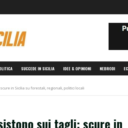
OLITICA
SUCCEDE IN SICILIA
IDEE & OPINIONI
NEBRODI
EC
cure in Sicilia su forestali, regionali, politici locali
istono sui tagli: scure in