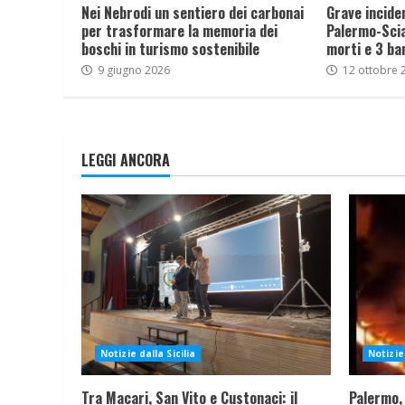
Nei Nebrodi un sentiero dei carbonai
Grave incide
per trasformare la memoria dei
Palermo-Sciac
boschi in turismo sostenibile
morti e 3 ba
9 giugno 2026
12 ottobre 
LEGGI ANCORA
Notizie dalla Sicilia
Notizie 
Tra Macari, San Vito e Custonaci: il
Palermo,