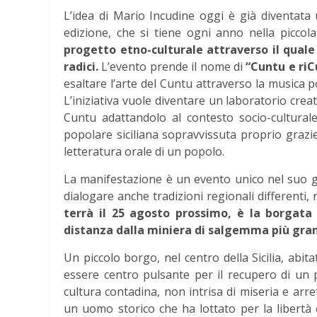
L’idea di Mario Incudine oggi è già diventata 
edizione, che si tiene ogni anno nella piccol
progetto etno-culturale attraverso il quale 
radici.
L’evento prende il nome di
“Cuntu e riC
esaltare l’arte del Cuntu attraverso la musica p
L’iniziativa vuole diventare un laboratorio crea
Cuntu adattandolo al contesto socio-cultural
popolare siciliana sopravvissuta proprio grazi
letteratura orale di un popolo.
La manifestazione è un evento unico nel suo 
dialogare anche tradizioni regionali differenti, ri
terrà il 25 agosto prossimo, è la borgata
distanza dalla miniera di salgemma più gran
Un piccolo borgo, nel centro della Sicilia, abi
essere centro pulsante per il recupero di un p
cultura contadina, non intrisa di miseria e arre
un uomo storico che ha lottato per la libertà e