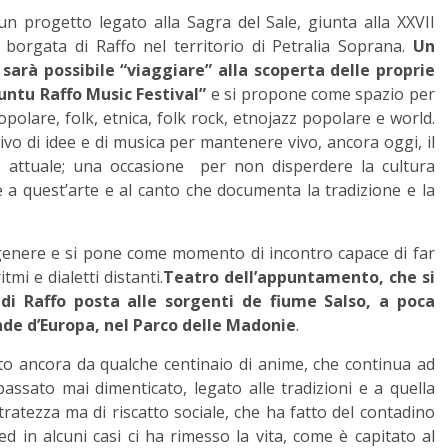
un progetto legato alla Sagra del Sale, giunta alla XXVII
a borgata di Raffo nel territorio di Petralia Soprana.
Un
sarà possibile “viaggiare” alla scoperta delle proprie
untu Raffo Music Festival”
e si propone come spazio per
opolare, folk, etnica, folk rock, etnojazz popolare e world.
tivo di idee e di musica per mantenere vivo, ancora oggi, il
e attuale; una occasione per non disperdere la cultura
e a quest’arte e al canto che documenta la tradizione e la
genere e si pone come momento di incontro capace di far
tmi e dialetti distanti.
Teatro dell’appuntamento, che si
 di Raffo posta alle sorgenti de fiume Salso, a poca
de d’Europa, nel Parco delle Madonie
.
tato ancora da qualche centinaio di anime, che continua ad
assato mai dimenticato, legato alle tradizioni e a quella
tratezza ma di riscatto sociale, che ha fatto del contadino
d in alcuni casi ci ha rimesso la vita, come è capitato al