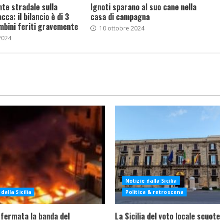
nte stradale sulla
Ignoti sparano al suo cane nella
ca: il bilancio è di 3
casa di campagna
mbini feriti gravemente
10 ottobre 2024
2024
Notizie dalla Sicilia
dalla Sicilia
Politica & retroscena
 fermata la banda del
La Sicilia del voto locale scuote 