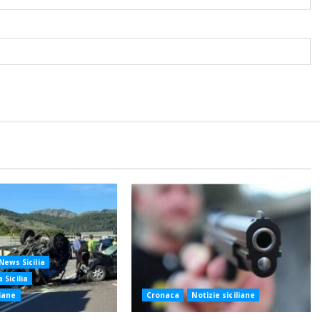
News Sicilia
 Sicilia
liane
Cronaca
Notizie siciliane