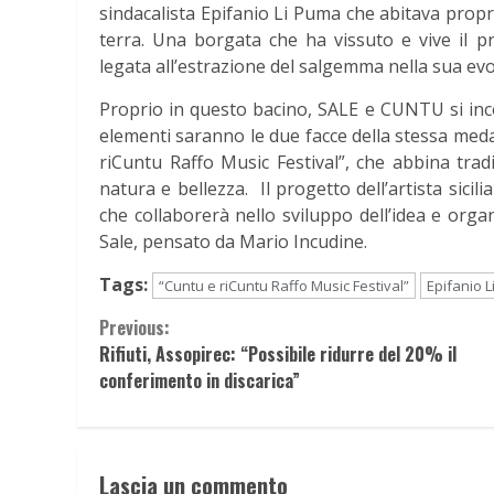
sindacalista Epifanio Li Puma che abitava prop
terra. Una borgata che ha vissuto e vive il pr
legata all’estrazione del salgemma nella sua evol
Proprio in questo bacino, SALE e CUNTU si inc
elementi saranno le due facce della stessa meda
riCuntu Raffo Music Festival”, che abbina trad
natura e bellezza. Il progetto dell’artista sicili
che collaborerà nello sviluppo dell’idea e organ
Sale, pensato da Mario Incudine.
Tags:
“Cuntu e riCuntu Raffo Music Festival”
Epifanio 
Continue
Previous:
Rifiuti, Assopirec: “Possibile ridurre del 20% il
Reading
conferimento in discarica”
Lascia un commento