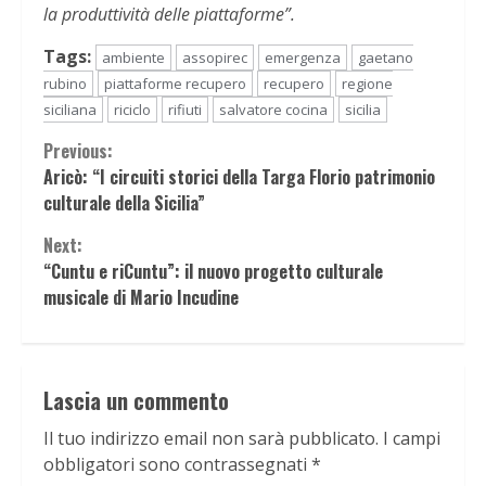
la produttività delle piattaforme”.
Tags:
ambiente
assopirec
emergenza
gaetano
rubino
piattaforme recupero
recupero
regione
siciliana
riciclo
rifiuti
salvatore cocina
sicilia
Continue
Previous:
Aricò: “I circuiti storici della Targa Florio patrimonio
Reading
culturale della Sicilia”
Next:
“Cuntu e riCuntu”: il nuovo progetto culturale
musicale di Mario Incudine
Lascia un commento
Il tuo indirizzo email non sarà pubblicato.
I campi
obbligatori sono contrassegnati
*