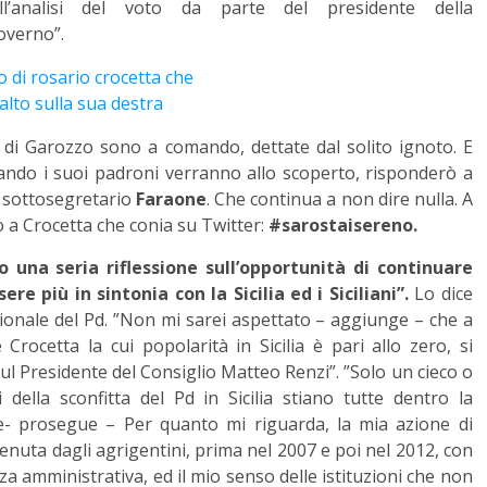
ll’analisi del voto da parte del presidente della
overno”.
i di Garozzo sono a comando, dettate dal solito ignoto. E
ando i suoi padroni verranno allo scoperto, risponderò a
al sottosegretario
Faraone
. Che continua a non dire nulla. A
 a Crocetta che conia su Twitter:
#sarostaisereno.
o una seria riflessione sull’opportunità di continuare
e più in sintonia con la Sicilia ed i Siciliani”.
Lo dice
onale del Pd. ”Non mi sarei aspettato – aggiunge – che a
 Crocetta la cui popolarità in Sicilia è pari allo zero, si
ul Presidente del Consiglio Matteo Renzi”. ”Solo un cieco o
lla sconfitta del Pd in Sicilia stiano tutte dentro la
e- prosegue – Per quanto mi riguarda, la mia azione di
uta dagli agrigentini, prima nel 2007 e poi nel 2012, con
a amministrativa, ed il mio senso delle istituzioni che non