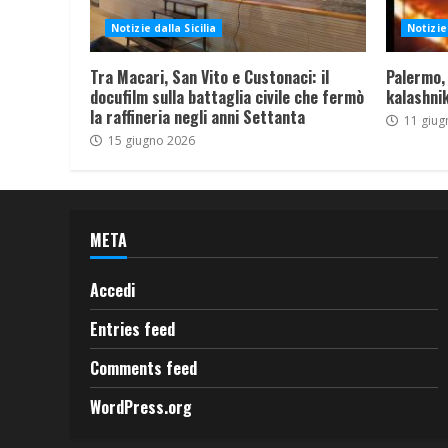
Notizie dalla Sicilia
Notizie 
Tra Macari, San Vito e Custonaci: il
Palermo,
docufilm sulla battaglia civile che fermò
kalashnik
la raffineria negli anni Settanta
11 giug
15 giugno 2026
META
Accedi
Entries feed
Comments feed
WordPress.org