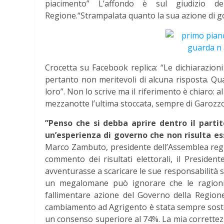
piacimento” L’affondo è sul giudizio de
Regione.“Strampalata quanto la sua azione di g
Crocetta su Facebook replica: “Le dichiarazion
pertanto non meritevoli di alcuna risposta. Qu
loro”. Non lo scrive ma il riferimento è chiaro: 
mezzanotte l’ultima stoccata, sempre di Garozzo
”Penso che si debba aprire dentro il partit
un’esperienza di governo che non risulta esser
Marco Zambuto, presidente dell’Assemblea regi
commento dei risultati elettorali, il Presidente
avventurasse a scaricare le sue responsabilità s
un megalomane può ignorare che le ragioni de
fallimentare azione del Governo della Region
cambiamento ad Agrigento è stata sempre sosten
un consenso superiore al 74%. La mia correttezz