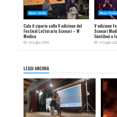
News Sicilia
News Sicilia
Cala il sipario sulla V edizione del
V edizione Fe
Festival Letterario Scenari – W
Scenari Modi
Modica
Gentiloni e I
29 luglio 2026
13 luglio 20
LEGGI ANCORA