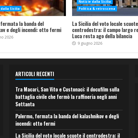
Notizie dalla Sicilia
dalla Sicilia
Politica & retroscena
 fermata la banda del
La Sicilia del voto locale scuote 
ov e degli incendi: otto fermi
centrodestra: il campo largo re
Luca resta ago della bilancia
no 2026
9 giugno 2026
ARTICOLI RECENTI
Tra Macari, San Vito e Custonaci: il docufilm sulla
battaglia civile che fermò la raffineria negli anni
Settanta
Palermo, fermata la banda del kalashnikov e degli
incendi: otto fermi
La Sicilia del voto locale scuote il centrodestra: il