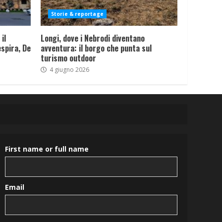
Storie & reportage
il
Longi, dove i Nebrodi diventano
spira, De
avventura: il borgo che punta sul
turismo outdoor
4 giugno 2026
First name or full name
Email