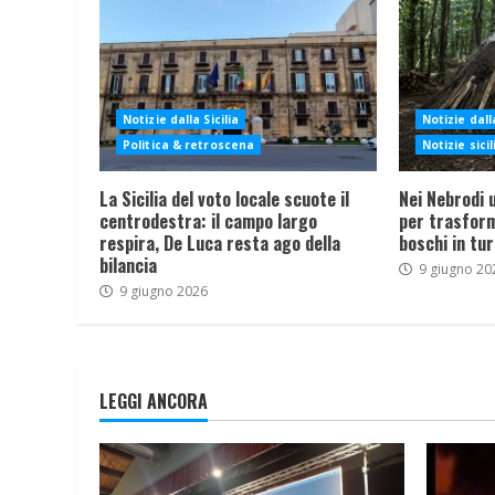
Notizie dalla Sicilia
Notizie dalla
Politica & retroscena
Notizie sici
La Sicilia del voto locale scuote il
Nei Nebrodi 
centrodestra: il campo largo
per trasform
respira, De Luca resta ago della
boschi in tu
bilancia
9 giugno 20
9 giugno 2026
LEGGI ANCORA