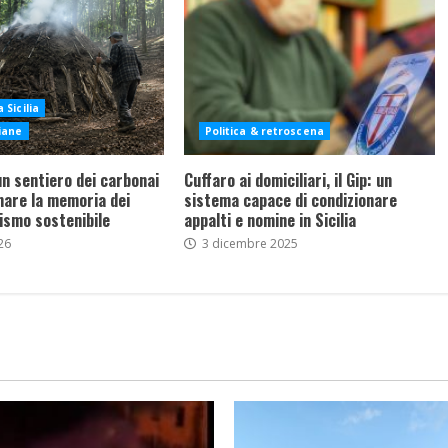
 Sicilia
liane
Politica & retroscena
un sentiero dei carbonai
Cuffaro ai domiciliari, il Gip: un
are la memoria dei
sistema capace di condizionare
rismo sostenibile
appalti e nomine in Sicilia
26
3 dicembre 2025