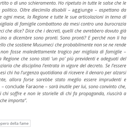
tito o di uno schieramento. Ho ripetuto in tutte le salse che le
 politico. Oltre diecimila disabili
– aggiunge –
aspettano da
 ogni mese, la Regione e tutte le sue articolazioni in tema di
 migliaia di famiglie combattono da mesi contro una burocrazia
i che dice? Dice che i decreti, quelli che avrebbero dovuto già
o sino a dicembre sono pronti. Sono pronti? E perché non li ha
uello che sostiene Musumeci che probabilmente non se ne rende
 non fosse maledettamente tragico per migliaia di famiglie
–
la Regione che sono stati ‘un po’ più previdenti e adeguati del
aria che disciplina l’entrata in vigore del decreto. Se l’essere
esi chi ha l’urgenza quotidiana di ricevere il denaro per alzarsi
ente, allora forse sarebbe stato meglio essere imprudenti e
o
– conclude Faraone –
sarà inutile per lui, sono convinto che,
di chi soffre e non le storielle di chi fa propaganda, riuscirà a
o che importa”.
opero della fame