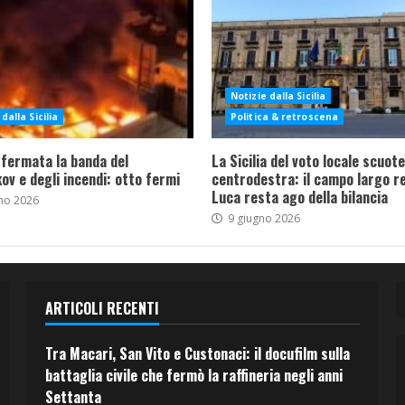
Notizie dalla Sicilia
dalla Sicilia
Politica & retroscena
 fermata la banda del
La Sicilia del voto locale scuote 
ov e degli incendi: otto fermi
centrodestra: il campo largo re
Luca resta ago della bilancia
no 2026
9 giugno 2026
ARTICOLI RECENTI
Tra Macari, San Vito e Custonaci: il docufilm sulla
battaglia civile che fermò la raffineria negli anni
Settanta