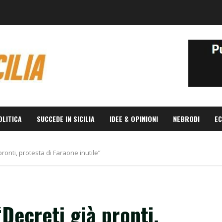
OLITICA
SUCCEDE IN SICILIA
IDEE & OPINIONI
NEBRODI
EC
pronti, protesta di Faraone inutile”
Decreti già pronti,