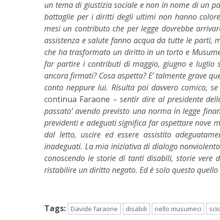
un tema di giustizia sociale e non in nome di un par
battaglie per i diritti degli ultimi non hanno colore
mesi un contributo che per legge dovrebbe arrivare
assistenza e salute fanno acqua da tutte le parti,
che ha trasformato un diritto in un torto e Musumec
far partire i contributi di maggio, giugno e lugli
ancora firmati? Cosa aspetta? E’ talmente grave q
conto neppure lui. Risulta poi davvero comico, se
continua Faraone –
sentir dire al presidente del
passato’ avendo previsto una norma in legge finanzi
previdenti e adeguati significa far aspettare nove m
dal letto, uscire ed essere assistito adeguatam
inadeguati. La mia iniziativa di dialogo nonviolent
conoscendo le storie di tanti disabili, storie vere 
ristabilire un diritto negato. Ed è solo questo quell
Tags:
Davide faraone
disabili
nello musumeci
sci