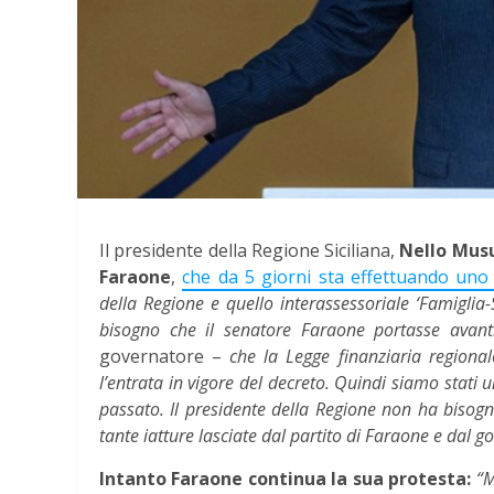
Il presidente della Regione Siciliana,
Nello Mus
Faraone
,
che da 5 giorni sta effettuando uno
della Regione e quello interassessoriale ‘Famiglia-
bisogno che il senatore Faraone portasse avanti
governatore –
che la Legge finanziaria regiona
l’entrata in vigore del decreto. Quindi siamo stati
passato. Il presidente della Regione non ha bisogn
tante iatture lasciate dal partito di Faraone e dal g
Intanto Faraone continua la sua protesta:
“M