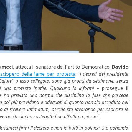
umeci
, attacca il senatore del Partito Democratico,
Davide
 sciopero della fame per protesta
.
“I decreti del presidente
Salute’, a esso collegato, sono già pronti da settimane, senza
 una protesta inutile. Qualcuno lo informi
– prosegue il
le ha previsto una norma che disciplina la fase che precede
 un po’ più previdenti e adeguati di quanto non sia accaduto nel
o di ricevere ultimatum, perché sta lavorando per risolvere le
overno che lui ha sostenuto fino all’ultimo giorno”.
usumeci firmi il decreto e non la butti in politica. Sto ponendo