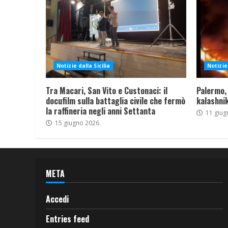
Notizie dalla Sicilia
Notizie 
Tra Macari, San Vito e Custonaci: il
Palermo,
docufilm sulla battaglia civile che fermò
kalashnik
la raffineria negli anni Settanta
11 giug
15 giugno 2026
META
Accedi
Entries feed