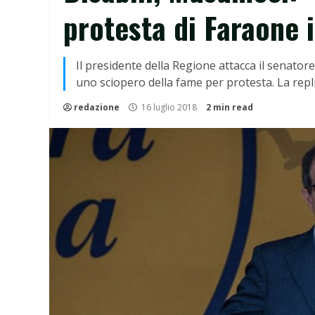
protesta di Faraone i
Il presidente della Regione attacca il senator
uno sciopero della fame per protesta. La replica
redazione
16 luglio 2018
2 min read