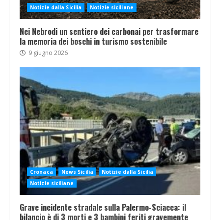
Notizie dalla Sicilia
Notizie siciliane
Nei Nebrodi un sentiero dei carbonai per trasformare
la memoria dei boschi in turismo sostenibile
9 giugno 2026
Cronaca
News Sicilia
Notizie dalla Sicilia
Notizie siciliane
Grave incidente stradale sulla Palermo-Sciacca: il
bilancio è di 3 morti e 3 bambini feriti gravemente