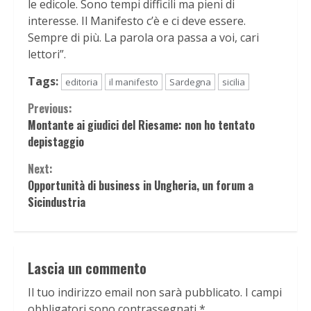
le edicole. Sono tempi difficili ma pieni di
interesse. Il Manifesto c’è e ci deve essere.
Sempre di più. La parola ora passa a voi, cari
lettori”.
Tags:
editoria
il manifesto
Sardegna
sicilia
Continue
Previous:
Montante ai giudici del Riesame: non ho tentato
Reading
depistaggio
Next:
Opportunità di business in Ungheria, un forum a
Sicindustria
Lascia un commento
Il tuo indirizzo email non sarà pubblicato.
I campi
obbligatori sono contrassegnati
*