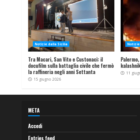
Notizie dalla Sicilia
Notizie 
Tra Macari, San Vito e Custonaci: il
Palermo,
docufilm sulla battaglia civile che fermò
kalashnik
la raffineria negli anni Settanta
11 giug
15 giugno 2026
META
Accedi
Entries feed