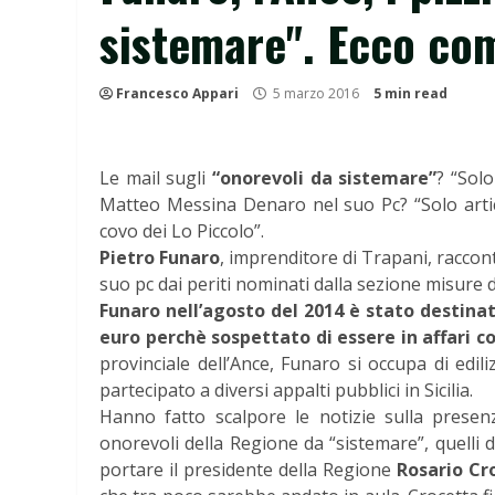
sistemare". Ecco co
Francesco Appari
5 marzo 2016
5 min read
Le mail sugli
“onorevoli da sistemare”
? “Solo
Matteo Messina Denaro nel suo Pc? “Solo artico
covo dei Lo Piccolo”.
Pietro Funaro
, imprenditore di Trapani, raccon
suo pc dai periti nominati dalla sezione misure 
Funaro nell’agosto del 2014 è stato destinat
euro perchè sospettato di essere in affari co
provinciale dell’Ance, Funaro si occupa di edil
partecipato a diversi appalti pubblici in Sicilia.
Hanno fatto scalpore le notizie sulla presen
onorevoli della Regione da “sistemare”, quelli
portare il presidente della Regione
Rosario Cr