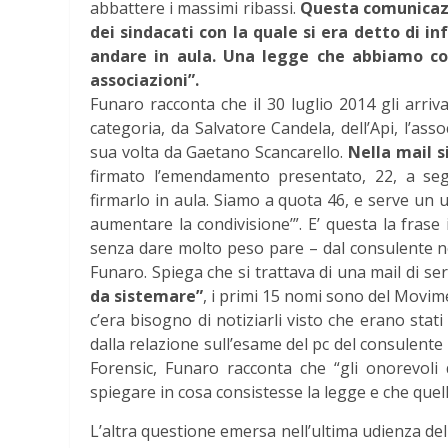
abbattere i massimi ribassi.
Questa comunicazi
dei sindacati con la quale si era detto di i
andare in aula. Una legge che abbiamo con
associazioni”.
Funaro racconta che il 30 luglio 2014 gli arriva 
categoria, da Salvatore Candela, dell’Api, l’ass
sua volta da Gaetano Scancarello.
Nella mail s
firmato l’emendamento presentato, 22, a segu
firmarlo in aula. Siamo a quota 46, e serve un ul
aumentare la condivisione’”. E’ questa la frase 
senza dare molto peso pare – dal consulente no
Funaro. Spiega che si trattava di una mail di serv
da sistemare”
, i primi 15 nomi sono del Movim
c’era bisogno di notiziarli visto che erano stat
dalla relazione sull’esame del pc del consulente 
Forensic, Funaro racconta che “gli onorevoli
spiegare in cosa consistesse la legge e che quell
L’altra questione emersa nell’ultima udienza de