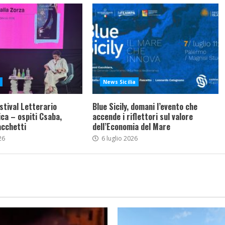
News Sicilia
stival Letterario
Blue Sicily, domani l’evento che
ca – ospiti Csaba,
accende i riflettori sul valore
acchetti
dell’Economia del Mare
26
6 luglio 2026