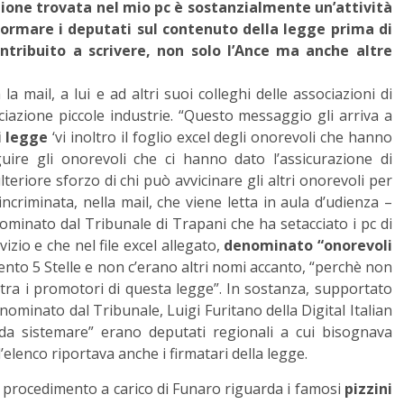
one trovata nel mio pc è sostanzialmente un’attività
nformare i deputati sul contenuto della legge prima di
tribuito a scrivere, non solo l’Ance ma anche altre
la mail, a lui e ad altri suoi colleghi delle associazioni di
ociazione piccole industrie. “Questo messaggio gli arriva a
i legge
‘vi inoltro il foglio excel degli onorevoli che hanno
ire gli onorevoli che ci hanno dato l’assicurazione di
teriore sforzo di chi può avvicinare gli altri onorevoli per
incriminata, nella mail, che viene letta in aula d’udienza –
minato dal Tribunale di Trapani che ha setacciato i pc di
izio e che nel file excel allegato,
denominato “onorevoli
ento 5 Stelle e non c’erano altri nomi accanto, “perchè non
i tra i promotori di questa legge”. In sostanza, supportato
nominato dal Tribunale, Luigi Furitano della Digital Italian
 da sistemare” erano deputati regionali a cui bisognava
’elenco riportava anche i firmatari della legge.
l procedimento a carico di Funaro riguarda i famosi
pizzini