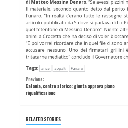
di Matteo Messina Denaro
. “Se avessi pizzini 
Il materiale, secondo quanto detto dal perito i
Funaro. “In realtà c’erano tutte le rassegne s
articolo pubblicato da S dove si parlava di Lo P
quel fetentone di Messina Denaro”. Niente altro
animi a Crocetta che ha deciso di voler bloccare 
“E poi vorrei ricordare che in quel file ci sono
accusare nessuno. Uno dei firmatari grillini
tritacarne mediatico” conclude il Governatore ch
Tags:
ance
appalti
Funaro
Continue
Previous:
Catania, centro storico: giunta approva piano
Reading
riqualificazione
RELATED STORIES