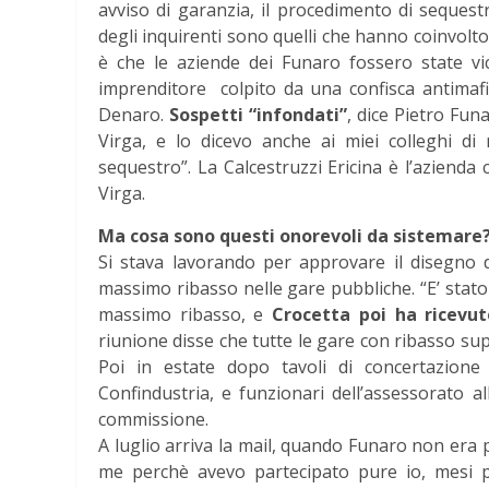
avviso di garanzia, il procedimento di sequest
degli inquirenti sono quelli che hanno coinvolto
è che le aziende dei Funaro fossero state vic
imprenditore colpito da una confisca antimaf
Denaro.
Sospetti “infondati”
, dice Pietro Fun
Virga, e lo dicevo anche ai miei colleghi di n
sequestro”. La Calcestruzzi Ericina è l’azienda 
Virga.
Ma cosa sono questi onorevoli da sistemare
Si stava lavorando per approvare il disegno di
massimo ribasso nelle gare pubbliche. “E’ stato 
massimo ribasso, e
Crocetta poi ha ricevut
riunione disse che tutte le gare con ribasso su
Poi in estate dopo tavoli di concertazione
Confindustria, e funzionari dell’assessorato a
commissione.
A luglio arriva la mail, quando Funaro non era p
me perchè avevo partecipato pure io, mesi pr