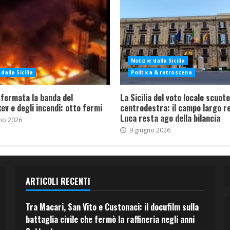
Notizie dalla Sicilia
dalla Sicilia
Politica & retroscena
 fermata la banda del
La Sicilia del voto locale scuote 
ov e degli incendi: otto fermi
centrodestra: il campo largo re
Luca resta ago della bilancia
no 2026
9 giugno 2026
ARTICOLI RECENTI
Tra Macari, San Vito e Custonaci: il docufilm sulla
battaglia civile che fermò la raffineria negli anni