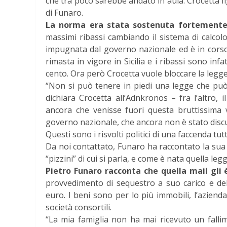
che tra poco sarebbe andato in aula. Crocetta fi
di Funaro.
La norma era stata sostenuta fortemente
massimi ribassi cambiando il sistema di calcol
impugnata dal governo nazionale ed è in corso 
rimasta in vigore in Sicilia e i ribassi sono inf
cento. Ora però Crocetta vuole bloccare la legg
“Non si può tenere in piedi una legge che può
dichiara Crocetta all’Adnkronos – fra l’altro,
ancora che venisse fuori questa bruttissima
governo nazionale, che ancora non è stato discu
Questi sono i risvolti politici di una faccenda tutt
Da noi contattato, Funaro ha raccontato la sua 
“pizzini” di cui si parla, e come è nata quella legg
Pietro Funaro racconta che quella mail gli è
provvedimento di sequestro a suo carico e del
euro. I beni sono per lo più immobili, l’azienda
società consortili.
“La mia famiglia non ha mai ricevuto un falli