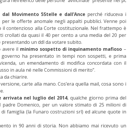
gura nell’elenco delle persone “avvicinate” presente nel pc
 dal Movimento 5Stelle e dall’Ance
perché riduceva i
o per le offerte anomale negli appalti pubblici. Venne poi
il contenzioso alla Corte costituzionale. Nel frattempo è
atti crollati da quasi il 40 per cento a una media del 20 per
e presentando un ddl da votare subito.
 avere il
minimo sospetto di inquinamento mafioso
–
 il governo ha presentato in tempi non sospetti, e prima
 vicenda, un emendamento di modifica concordata con il
sso in aula né nelle Commissioni di merito”.
a da chiarire.
versione, carte alla mano. Cos’era quella mail, cosa sono i
e.
 arrivata nel luglio del 2014
, qualche giorno prima del
 padre Domenico, per un valore stimato di 25 milioni di
 di famiglia (la Funaro costruzioni srl) ed alcune quote in
mento in 90 anni di storia. Non abbiamo mai ricevuto un