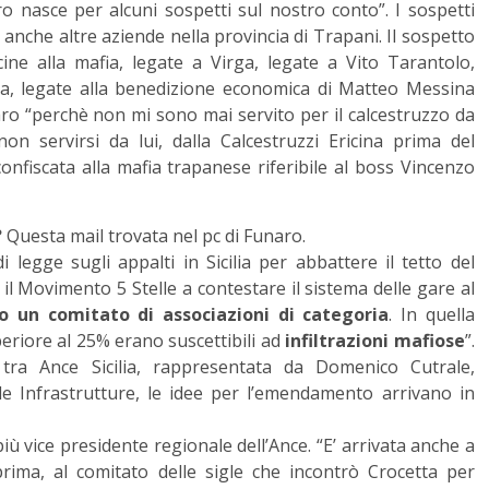
ro nasce per alcuni sospetti sul nostro conto”. I sospetti
 anche altre aziende nella provincia di Trapani. Il sospetto
ine alla mafia, legate a Virga, legate a Vito Tarantolo,
ia, legate alla benedizione economica di Matteo Messina
aro “perchè non mi sono mai servito per il calcestruzzo da
on servirsi da lui, dalla Calcestruzzi Ericina prima del
confiscata alla mafia trapanese riferibile al boss Vincenzo
?
Questa mail trovata nel pc di Funaro.
 legge sugli appalti in Sicilia per abbattere il tetto del
il Movimento 5 Stelle a contestare il sistema delle gare al
o un comitato di associazioni di categoria
. In quella
periore al 25% erano suscettibili ad
infiltrazioni mafiose
”.
 tra Ance Sicilia, rappresentata da Domenico Cutrale,
lle Infrastrutture, le idee per l’emendamento arrivano in
iù vice presidente regionale dell’Ance. “E’ arrivata anche a
ima, al comitato delle sigle che incontrò Crocetta per