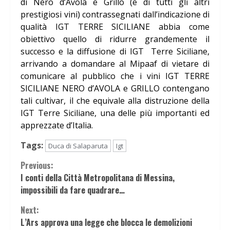
di Nero d’Avola e Grillo (e di tutti gli altri
prestigiosi vini) contrassegnati dall’indicazione di
qualità IGT TERRE SICILIANE abbia come
obiettivo quello di ridurre grandemente il
successo e la diffusione di IGT Terre Siciliane,
arrivando a domandare al Mipaaf di vietare di
comunicare al pubblico che i vini IGT TERRE
SICILIANE NERO d’AVOLA e GRILLO contengano
tali cultivar, il che equivale alla distruzione della
IGT Terre Siciliane, una delle più importanti ed
apprezzate d’Italia.
Tags:
Duca di Salaparuta
Igt
Continue
Previous:
I conti della Città Metropolitana di Messina,
Reading
impossibili da fare quadrare…
Next:
L’Ars approva una legge che blocca le demolizioni