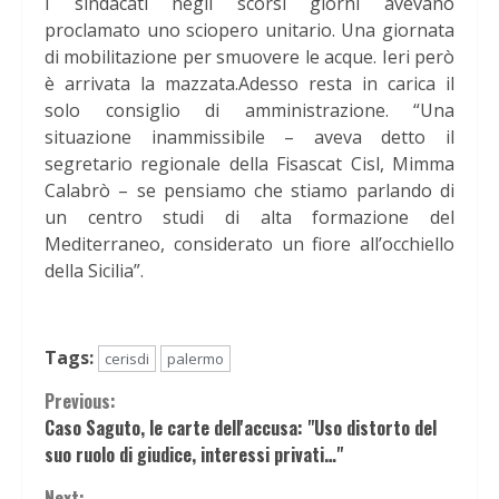
I sindacati negli scorsi giorni avevano
proclamato uno sciopero unitario. Una giornata
di mobilitazione per smuovere le acque. Ieri però
è arrivata la mazzata.Adesso resta in carica il
solo consiglio di amministrazione. “Una
situazione inammissibile – aveva detto il
segretario regionale della Fisascat Cisl, Mimma
Calabrò – se pensiamo che stiamo parlando di
un centro studi di alta formazione del
Mediterraneo, considerato un fiore all’occhiello
della Sicilia”.
Tags:
cerisdi
palermo
Continue
Previous:
Caso Saguto, le carte dell'accusa: "Uso distorto del
Reading
suo ruolo di giudice, interessi privati…"
Next: