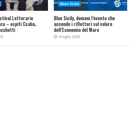
News Sicilia
stival Letterario
Blue Sicily, domani l’evento che
ca – ospiti Csaba,
accende i riflettori sul valore
acchetti
dell’Economia del Mare
26
6 luglio 2026