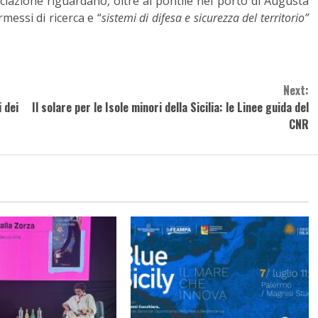
sociazione riguardano, oltre al pontile nel porto di Augusta
ermessi di ricerca e “
sistemi di difesa e sicurezza del territorio”
Next:
 dei
Il solare per le Isole minori della Sicilia: le Linee guida del
CNR