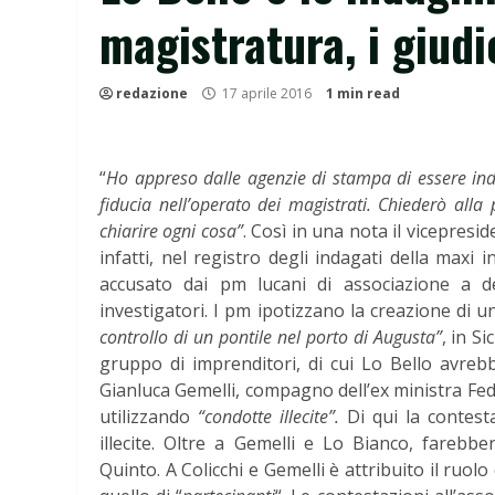
magistratura, i giudi
redazione
17 aprile 2016
1 min read
“
Ho appreso dalle agenzie di stampa di essere in
fiducia nell’operato dei magistrati. Chiederò all
chiarire ogni cosa”
. Così in una nota il vicepresi
infatti, nel registro degli indagati della maxi 
accusato dai pm lucani di associazione a d
investigatori. I pm ipotizzano la creazione di 
controllo di un pontile nel porto di Augusta”
, in Si
gruppo di imprenditori, di cui Lo Bello avreb
Gianluca Gemelli, compagno dell’ex ministra Feder
utilizzando
“condotte illecite”.
Di qui la contesta
illecite. Oltre a Gemelli e Lo Bianco, farebbe
Quinto. A Colicchi e Gemelli è attribuito il ruolo