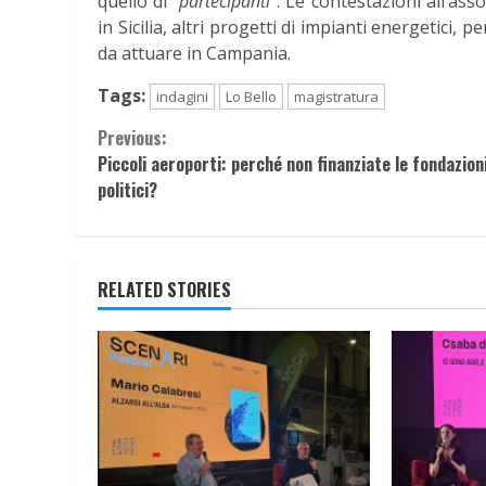
quello di “
partecipanti
“. Le contestazioni all’as
in Sicilia, altri progetti di impianti energetici, p
da attuare in Campania.
Tags:
indagini
Lo Bello
magistratura
Continue
Previous:
Piccoli aeroporti: perché non finanziate le fondazioni
Reading
politici?
RELATED STORIES