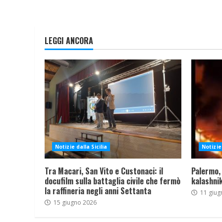
LEGGI ANCORA
Notizie dalla Sicilia
Notizie 
Tra Macari, San Vito e Custonaci: il
Palermo,
docufilm sulla battaglia civile che fermò
kalashnik
la raffineria negli anni Settanta
11 giug
15 giugno 2026