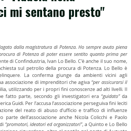
ci mi sentano presto"
dagato dalla magistratura di Potenza. Ho sempre avuto piena
a procura di Potenza di poter essere sentito quanto prima per
dente di Confindustria, Ivan Lo Bello. C’è anche il suo nome,
inchiesta sul petrolio della procura di Potenza. Lo Bello è
elinquere. La conferma giunge da ambienti vicini agli
una associazione di imprenditori che agiva
“per assicurarsi il
cilia, utilizzando per i propri fini conoscenze ad alti livelli. Il
be fatto parte, secondo gli investigatori era
“guidato”
da
ica Guidi. Per l’accusa l’associazione perseguiva fini leciti
zione del reato di abuso d’ufficio e traffico di influenze
ro parte dell’associazione anche Nicola Colicchi e Paolo
 di
“promotori, ideatori ed organizzatori”
, a Quinto e Lo Bello