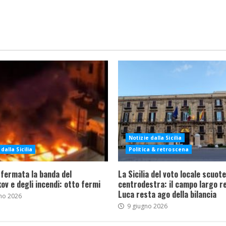
Notizie dalla Sicilia
dalla Sicilia
Politica & retroscena
 fermata la banda del
La Sicilia del voto locale scuote 
ov e degli incendi: otto fermi
centrodestra: il campo largo re
Luca resta ago della bilancia
no 2026
9 giugno 2026