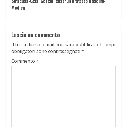
Siracusa-Gela, Cosedil costruirà tratto Rosolini-
Modica
Lascia un commento
Il tuo indirizzo email non sarà pubblicato.
I campi
obbligatori sono contrassegnati
*
Commento
*