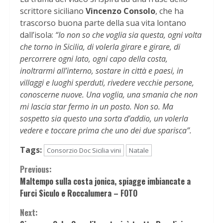
scrittore siciliano
Vincenzo Consolo
, che ha
trascorso buona parte della sua vita lontano
dall’isola:
“Io non so che voglia sia questa, ogni volta
che torno in Sicilia, di volerla girare e girare, di
percorrere ogni lato, ogni capo della costa,
inoltrarmi all’interno, sostare in città e paesi, in
villaggi e luoghi sperduti, rivedere vecchie persone,
conoscerne nuove. Una voglia, una smania che non
mi lascia star fermo in un posto. Non so. Ma
sospetto sia questo una sorta d’addio, un volerla
vedere e toccare prima che uno dei due sparisca”.
Tags:
Consorzio Doc Sicilia vini
Natale
Continue
Previous:
Maltempo sulla costa jonica, spiagge imbiancate a
Reading
Furci Siculo e Roccalumera – FOTO
Next: