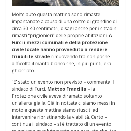
Molte auto questa mattina sono rimaste
impantanate a causa di una coltre di grandine di
circa 30-40 centimetri, disagi anche per i cittadini
rimasti “prigionieri” delle proprie abitazioni.
A
Furci i mezzi comunali e della protezione
civile locale hanno provveduto a rendere
fruibili le strade
rimuovendo tra non poche
difficoltà il manto bianco che, in più punti, era
ghiacciato.
“E’ stato un evento non previsto – commenta il
sindaco di Furci,
Matteo Francilia
– la
Protezione civile aveva diramato soltanto
un’allerta gialla. Già in nottata ci siamo messi in
moto e questa mattina siamo riusciti ad
intervenire ripristinando la viabilità. Certo –
continua il sindaco – si è trattato di un evento
calamitoso assolutamente non previsto che, tra