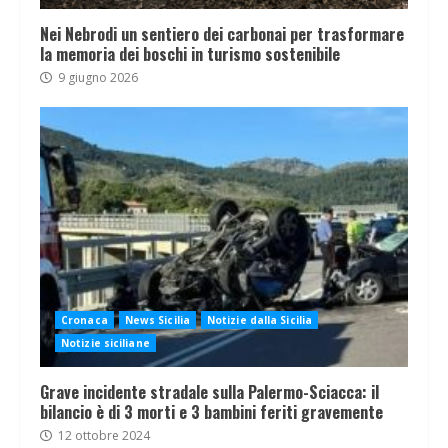
Nei Nebrodi un sentiero dei carbonai per trasformare
la memoria dei boschi in turismo sostenibile
9 giugno 2026
Cronaca
News Sicilia
Notizie dalla Sicilia
Notizie siciliane
Grave incidente stradale sulla Palermo-Sciacca: il
bilancio è di 3 morti e 3 bambini feriti gravemente
12 ottobre 2024