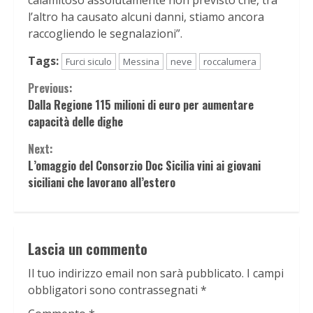
l’altro ha causato alcuni danni, stiamo ancora
raccogliendo le segnalazioni”.
Tags:
Furci siculo
Messina
neve
roccalumera
Continue
Previous:
Dalla Regione 115 milioni di euro per aumentare
Reading
capacità delle dighe
Next:
L’omaggio del Consorzio Doc Sicilia vini ai giovani
siciliani che lavorano all’estero
Lascia un commento
Il tuo indirizzo email non sarà pubblicato.
I campi
obbligatori sono contrassegnati
*