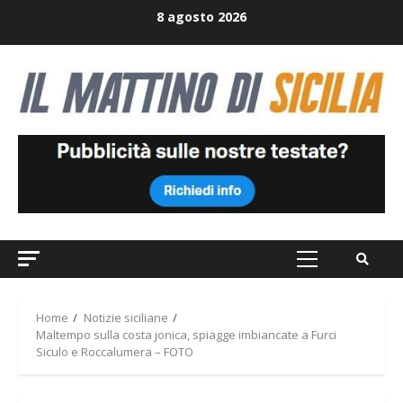
Skip
8 agosto 2026
to
content
Primary
Menu
Home
Notizie siciliane
Maltempo sulla costa jonica, spiagge imbiancate a Furci
Siculo e Roccalumera – FOTO