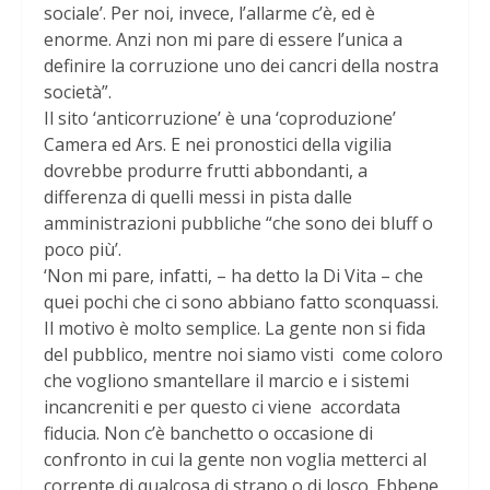
sociale’. Per noi, invece, l’allarme c’è, ed è
enorme. Anzi non mi pare di essere l’unica a
definire la corruzione uno dei cancri della nostra
società”.
Il sito ‘anticorruzione’ è una ‘coproduzione’
Camera ed Ars. E nei pronostici della vigilia
dovrebbe produrre frutti abbondanti, a
differenza di quelli messi in pista dalle
amministrazioni pubbliche “che sono dei bluff o
poco più’.
‘Non mi pare, infatti, – ha detto la Di Vita – che
quei pochi che ci sono abbiano fatto sconquassi.
Il motivo è molto semplice. La gente non si fida
del pubblico, mentre noi siamo visti come coloro
che vogliono smantellare il marcio e i sistemi
incancreniti e per questo ci viene accordata
fiducia. Non c’è banchetto o occasione di
confronto in cui la gente non voglia metterci al
corrente di qualcosa di strano o di losco. Ebbene