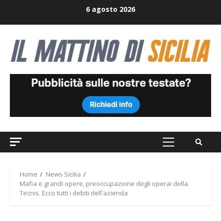
Skip
6 agosto 2026
to
content
Primary
Menu
Home
News Sicilia
Mafia e grandi opere, preoccupazione degli operai della
Tecnis. Ecco tutti i debiti dell'azienda