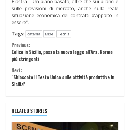
Piastra – Un piano basato, oltre che sui bilanci e
sulle previsioni di mercato, anche sulla reale
situazione economica dei contratti d’appalto in
essere”.
Tags:
catania
Mise
Tecnis
Continue
Previous:
Eolico in Sicilia, passa la nuova legge all'Ars. Norme
Reading
più stringenti
Next:
"Sbloccate il Testo Unico sulle attività produttive in
Sicilia"
RELATED STORIES