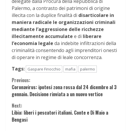
delegate dalla Procura della Repubblica di
Palermo, a contrasto dei patrimoni di origine
illecita con la duplice finalità di
disarticolare in
maniera radicale le organizzazioni criminali
mediante l’aggressione delle ricchezze
illecitamente accumulate
e di
liberare
l’economia legale
da indebite infiltrazioni della
criminalità consentendo agli imprenditori onesti
di operare in regime di leale concorrenza.
Tags:
Gaspare Finocchio
mafia
palermo
Continue
Previous:
Coronavirus: ipotesi zona rossa dal 24 dicembre al 3
Reading
gennaio. Decisione rinviata a un nuovo vertice
Next:
Libia: liberi i pescatori italiani. Conte e Di Maio a
Bengasi